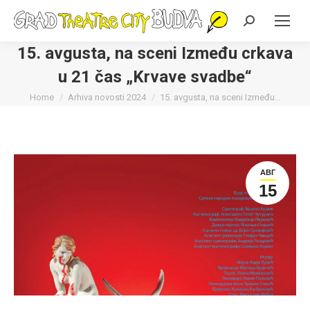
Search:
15. avgusta, na sceni Između crkava
u 21 čas „Krvave svadbe“
You are here:
Home
Arhiva novosti 2024
15. avgusta, na sceni Između…
АВГ
15