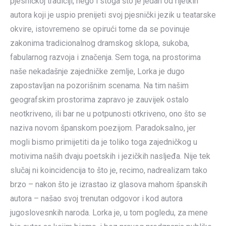
pjesničkoj tradiciji, nego i stoga što je jedan od rijetkih
autora koji je uspio prenijeti svoj pjesnički jezik u teatarske
okvire, istovremeno se opirući tome da se povinuje
zakonima tradicionalnog dramskog sklopa, sukoba,
fabularnog razvoja i značenja. Sem toga, na prostorima
naše nekadašnje zajedničke zemlje, Lorka je dugo
zapostavljan na pozorišnim scenama. Na tim našim
geografskim prostorima zapravo je zauvijek ostalo
neotkriveno, ili bar ne u potpunosti otkriveno, ono što se
naziva novom španskom poezijom. Paradoksalno, jer
mogli bismo primijetiti da je toliko toga zajedničkog u
motivima naših dvaju poetskih i jezičkih nasljeđa. Nije tek
slučaj ni koincidencija to što je, recimo, nadrealizam tako
brzo – nakon što je izrastao iz glasova mahom španskih
autora – našao svoj trenutan odgovor i kod autora
jugoslovesnkih naroda. Lorka je, u tom pogledu, za mene