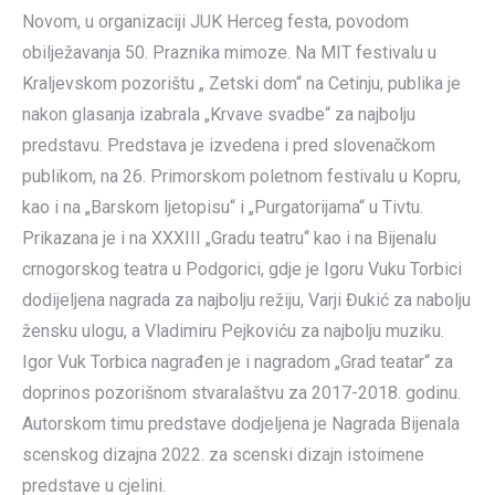
Novom, u organizaciji JUK Herceg festa, povodom
obilježavanja 50. Praznika mimoze. Na MIT festivalu u
Kraljevskom pozorištu „ Zetski dom“ na Cetinju, publika je
nakon glasanja izabrala „Krvave svadbe“ za najbolju
predstavu. Predstava je izvedena i pred slovenačkom
publikom, na 26. Primorskom poletnom festivalu u Kopru,
kao i na „Barskom ljetopisu“ i „Purgatorijama“ u Tivtu.
Prikazana je i na XXXIII „Gradu teatru“ kao i na Bijenalu
crnogorskog teatra u Podgorici, gdje je Igoru Vuku Torbici
dodijeljena nagrada za najbolju režiju, Varji Đukić za nabolju
žensku ulogu, a Vladimiru Pejkoviću za najbolju muziku.
Igor Vuk Torbica nagrađen je i nagradom „Grad teatar“ za
doprinos pozorišnom stvaralaštvu za 2017-2018. godinu.
Autorskom timu predstave dodjeljena je Nagrada Bijenala
scenskog dizajna 2022. za scenski dizajn istoimene
predstave u cjelini.