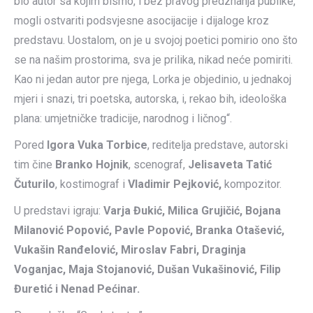
bio autor sa kojim bismo, i bez pravog predznanja publike,
mogli ostvariti podsvjesne asocijacije i dijaloge kroz
predstavu. Uostalom, on je u svojoj poetici pomirio ono što
se na našim prostorima, sva je prilika, nikad neće pomiriti.
Kao ni jedan autor pre njega, Lorka je objedinio, u jednakoj
mjeri i snazi, tri poetska, autorska, i, rekao bih, ideološka
plana: umjetničke tradicije, narodnog i ličnog“.
Pored
Igora Vuka Torbice
, reditelja predstave, autorski
tim čine
Branko Hojnik
, scenograf,
Jelisaveta Tatić
Čuturilo
, kostimograf i
Vladimir Pejković,
kompozitor.
U predstavi igraju:
Varja Đukić, Milica Grujičić, Bojana
Milanović Popović, Pavle Popović, Branka Otašević,
Vukašin Ranđelović, Miroslav Fabri, Draginja
Voganjac, Maja Stojanović, Dušan Vukašinović, Filip
Đuretić i Nenad Pećinar.