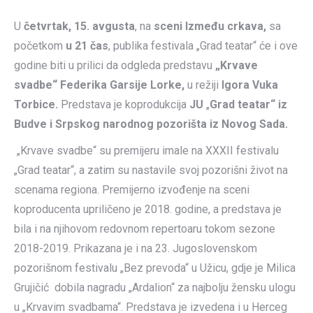
U
četvrtak, 15. avgusta
, na
sceni Između crkava,
sa
početkom
u 21 čas
, publika festivala „Grad teatar“ će i ove
godine biti u prilici da odgleda predstavu
„Krvave
svadbe“ Federika Garsije Lorke,
u režiji
Igora Vuka
Torbice.
Predstava je koprodukcija
JU
„
Grad teatar“ iz
Budve i Srpskog narodnog pozorišta iz Novog Sada.
„Krvave svadbe“ su premijeru imale na XXXII festivalu
„Grad teatar“, a zatim su nastavile svoj pozorišni život na
scenama regiona. Premijerno izvođenje na sceni
koproducenta upriličeno je 2018. godine, a predstava je
bila i na njihovom redovnom repertoaru tokom sezone
2018-2019. Prikazana je i na 23. Jugoslovenskom
pozorišnom festivalu „Bez prevoda“ u Užicu, gdje je Milica
Grujičić dobila nagradu „Ardalion“ za najbolju žensku ulogu
u „Krvavim svadbama“. Predstava je izvedena i u Herceg