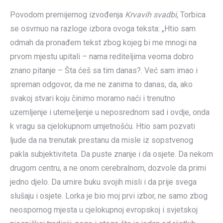
Povodom premijernog izvođenja
Krvavih svadbi
, Torbica
se osvrnuo na razloge izbora ovoga teksta: „Htio sam
odmah da pronađem tekst zbog kojeg bi me mnogi na
prvom mjestu upitali – nama rediteljima veoma dobro
znano pitanje – Šta ćeš sa tim danas?. Već sam imao i
spreman odgovor, da me ne zanima to danas, da, ako
svakoj stvari koju činimo moramo naći i trenutno
uzemljenje i utemeljenje u neposrednom sad i ovdje, onda
k vragu sa cjelokupnom umjetnošću. Htio sam pozvati
ljude da na trenutak prestanu da misle iz sopstvenog
pakla subjektiviteta. Da puste znanje i da osjete. Da nekom
drugom centru, a ne onom cerebralnom, dozvole da primi
jedno djelo. Da umire buku svojih misli i da prije svega
slušaju i osjete. Lorka je bio moj prvi izbor, ne samo zbog
neospornog mjesta u cjelokupnoj evropskoj i svjetskoj