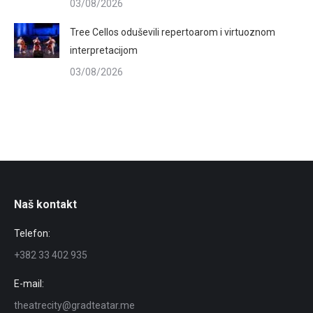
03/08/2026
Tree Cellos oduševili repertoarom i virtuoznom
interpretacijom
03/08/2026
Naš kontakt
Telefon:
+382 33 402 935
E-mail:
theatrecity@gradteatar.me