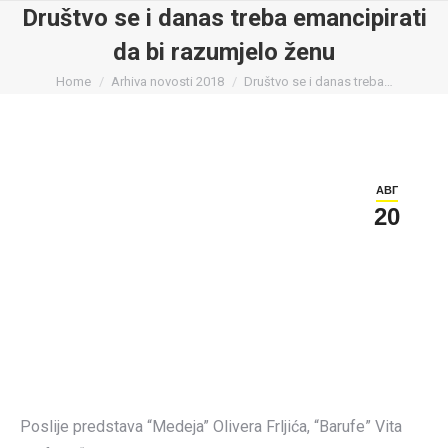
Društvo se i danas treba emancipirati
da bi razumjelo ženu
You are here:
Home
Arhiva novosti 2018
Društvo se i danas treba…
АВГ
20
Poslije predstava “Medeja” Olivera Frljića, “Barufe” Vita