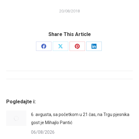
20/08/2018
Share This Article
Share
Share
Share
Share
on
on
on
on
Facebook
X
Pinterest
LinkedIn
Post
navigation
Pogledajte i:
6. avgusta, sa početkom u 21 čas, na Trgu pjesnika
gost je Mihajlo Pantić
06/08/2026