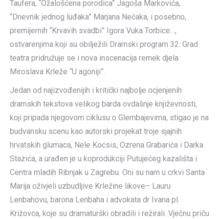
Taufera, “Ožalošćena porodica” Jagoša Markovića,
“Dnevnik jednog luđaka” Marjana Nećaka, i posebno,
premijernih “Krvavih svadbi” Igora Vuka Torbice…,
ostvarenjima koji su obilježili Dramski program 32. Grad
teatra pridružuje se i nova inscenacija remek djela
Miroslava Krleže “U agoniji”.
Jedan od najizvođenijih i kritički najbolje ocjenjenih
dramskih tekstova velikog barda ovdašnje književnosti,
koji pripada njegovom ciklusu o Glembajevima, stigao je na
budvansku scenu kao autorski projekat troje sjajnih
hrvatskih glumaca, Nele Kocsis, Ozrena Grabarića i Darka
Stazića, a urađen je u koprodukciji Putujećeg kazališta i
Centra mladih Ribnjak u Zagrebu. Oni su nam u crkvi Santa
Marija oživjeli uzbudljive Krležine likove– Lauru
Lenbahovu, barona Lenbaha i advokata dr Ivana pl.
Križovca, koje su dramaturški obradili i režirali. Vječnu priču