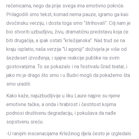
rečenicama, nego da prije svega ima emotivno pokriće.
Prilagodili smo tekst, komad nema pauze, igramo ga kao
dvočinsku verziju, i dosta toga smo “štrihovali”. Cilj nam je
bio stvoriti uzbudljivu, živu, dramatičnu predstavu koja će
biti drugačija, a ipak ostati “krležijanska”. Naš trud se na
kraju isplatio, naša verzija “U agoniji” doživjela je više od
šezdeset izvođenja, i sjajne reakcije publike na svim
gostovanjima. To se pokazalo i na festivalu Grad teatar, i
jako mi je drago što smo i u Budvi mogli da pokažemo šta
smo uradili.
Kako kaže, najuzbudljivije u liku Laure najpre su njene
emotivne tačke, a onda i hrabrost i čestitost kojima
podnosi društvenu degradaciju, i pokušava da nađe
sopstvenu sreću.
-U ranijim inscenacijama Krležinog djela često je izgledalo