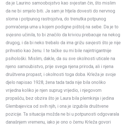
da je Laurino samoobojstvo kao svjestan čin, što mislim
da ne bi smjelo biti. Ja sam je htjela dovesti do nervnog
sloma i potpunog rastrojstva, do trenutka potpunog
pomračenja uma u kojem podigne pištolj na sebe. Da je to
svjesno učinila, to bi značilo da krivicu prebacuje na nekog
drugog, i da bi neko trebalo da ima grižu savjesti što je nije
prihvatio kao ženu. I te tačke su mi bile najintrigantnije
psihološki. Mislim, dakle, da su sve okolnosti uticale na
njeno samoubistvo, prije svega njena priroda, ali i njena
društvena propast, i okolnosti toga doba. Krleža je svoje
djelo napisao 1928, žena tada tada nije bila onoliko
vrijedna koliko je njen suprug vrijedio, i njegovom
propašću, bez obzira što je Laura bila plemkinja i jedina
Glembajevica od svih njih, i ona je izgubila društvene
pozicije. Ta situacija možda ne bi u potpunosti odgovarala
današnjem vremenu, iako je ono o čemu Krleža govori