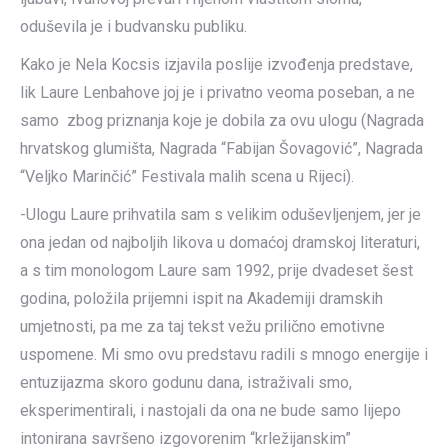
oduševila je i budvansku publiku.
Kako je Nela Kocsis izjavila poslije izvođenja predstave,
lik Laure Lenbahove joj je i privatno veoma poseban, a ne
samo zbog priznanja koje je dobila za ovu ulogu (Nagrada
hrvatskog glumišta, Nagrada “Fabijan Šovagović”, Nagrada
“Veljko Marinčić” Festivala malih scena u Rijeci).
-Ulogu Laure prihvatila sam s velikim oduševljenjem, jer je
ona jedan od najboljih likova u domaćoj dramskoj literaturi,
a s tim monologom Laure sam 1992, prije dvadeset šest
godina, položila prijemni ispit na Akademiji dramskih
umjetnosti, pa me za taj tekst vežu prilično emotivne
uspomene. Mi smo ovu predstavu radili s mnogo energije i
entuzijazma skoro godunu dana, istraživali smo,
eksperimentirali, i nastojali da ona ne bude samo lijepo
intonirana savršeno izgovorenim “krležijanskim”