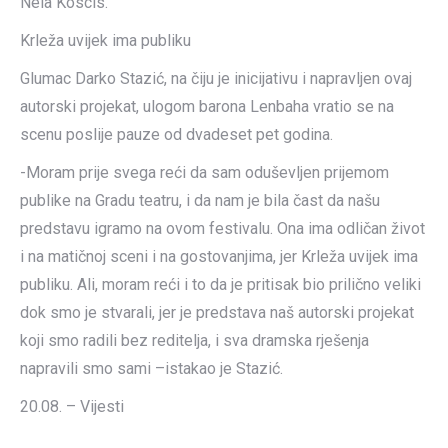
Nela Koscis.
Krleža uvijek ima publiku
Glumac Darko Stazić, na čiju je inicijativu i napravljen ovaj
autorski projekat, ulogom barona Lenbaha vratio se na
scenu poslije pauze od dvadeset pet godina.
-Moram prije svega reći da sam oduševljen prijemom
publike na Gradu teatru, i da nam je bila čast da našu
predstavu igramo na ovom festivalu. Ona ima odličan život
i na matičnoj sceni i na gostovanjima, jer Krleža uvijek ima
publiku. Ali, moram reći i to da je pritisak bio prilično veliki
dok smo je stvarali, jer je predstava naš autorski projekat
koji smo radili bez reditelja, i sva dramska rješenja
napravili smo sami –istakao je Stazić.
20.08. – Vijesti