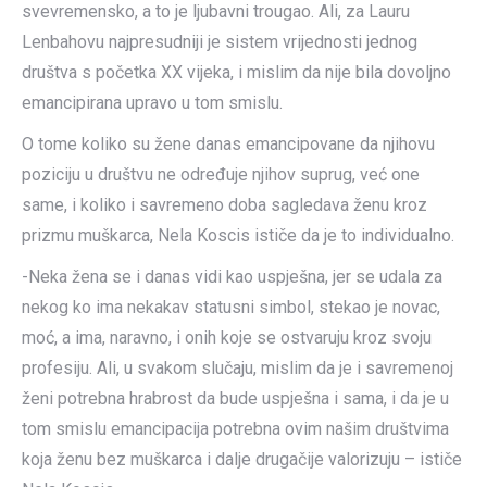
svevremensko, a to je ljubavni trougao. Ali, za Lauru
Lenbahovu najpresudniji je sistem vrijednosti jednog
društva s početka XX vijeka, i mislim da nije bila dovoljno
emancipirana upravo u tom smislu.
O tome koliko su žene danas emancipovane da njihovu
poziciju u društvu ne određuje njihov suprug, već one
same, i koliko i savremeno doba sagledava ženu kroz
prizmu muškarca, Nela Koscis ističe da je to individualno.
-Neka žena se i danas vidi kao uspješna, jer se udala za
nekog ko ima nekakav statusni simbol, stekao je novac,
moć, a ima, naravno, i onih koje se ostvaruju kroz svoju
profesiju. Ali, u svakom slučaju, mislim da je i savremenoj
ženi potrebna hrabrost da bude uspješna i sama, i da je u
tom smislu emancipacija potrebna ovim našim društvima
koja ženu bez muškarca i dalje drugačije valorizuju – ističe