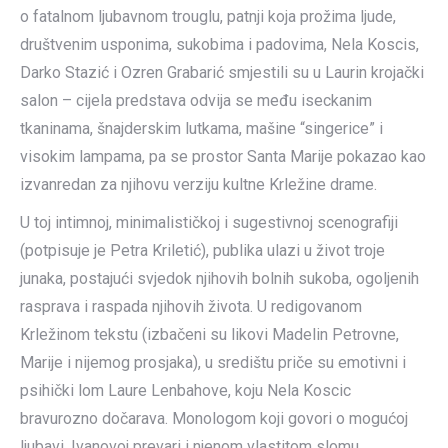
o fatalnom ljubavnom trouglu, patnji koja prožima ljude,
društvenim usponima, sukobima i padovima, Nela Koscis,
Darko Stazić i Ozren Grabarić smjestili su u Laurin krojački
salon – cijela predstava odvija se među iseckanim
tkaninama, šnajderskim lutkama, mašine “singerice” i
visokim lampama, pa se prostor Santa Marije pokazao kao
izvanredan za njihovu verziju kultne Krležine drame.
U toj intimnoj, minimalističkoj i sugestivnoj scenografiji
(potpisuje je Petra Kriletić), publika ulazi u život troje
junaka, postajući svjedok njihovih bolnih sukoba, ogoljenih
rasprava i raspada njihovih života. U redigovanom
Krležinom tekstu (izbačeni su likovi Madelin Petrovne,
Marije i nijemog prosjaka), u središtu priče su emotivni i
psihički lom Laure Lenbahove, koju Nela Koscic
bravurozno dočarava. Monologom koji govori o mogućoj
ljubavi, Ivanovoj prevari i njenom vlastitom slomu,