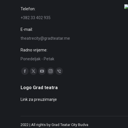
Telefon:
+382 33 402 935
E-mail:
theatrecity@gradteatar.me
Radno vrijeme:
Ponedeljak - Petak
Find us on:
Facebook
X
YouTube
Instagram
Viber
page
page
page
page
page
Logo Grad teatra
opens
opens
opens
opens
opens
in
in
in
in
in
Link za preuzimanje
new
new
new
new
new
window
window
window
window
window
2022 | All rights by Grad Teatar City Budva