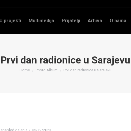
U projekti
Multimedija
Prijatelji
Arhiva
O nama
Prvi dan radionice u Sarajevu
You are here:
Home
Photo Album
Prvi dan radionice u Sarajevu
,
enabled galerija
05/12/2023