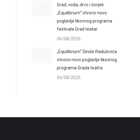
Grad, voda, drvo i čovjek:
„Equilibrium“ otvorio novo
poglavlje likovnog programa
festivala Grad teatar
06/08/2026
„Equilibrium“ Siniše Radulovića
otvorio novo poglavlje likovnog
programa Grada teatra
06/08/2026