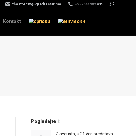
theatrecity@gradteatar.me
+382 33 402 935
Search:
Kontakt
Pogledajte i:
7. avgusta, u 21 čas predstava