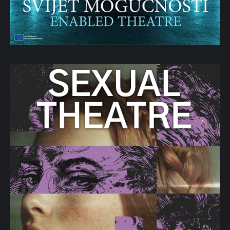
razuma unutar prosvetiteljske i postmodernističke
paradigme i zaključuje se razradom ustavnog patriotizma
kao oblikom političkog identiteta za Crnu Goru.
U drugom delu su eseji koje je autor obuhvatio zajedničkom
odrednicom
konstitucionalizam
. „O ustavnom identitetu Crne
Gore“ je rad u kojem autor originalno tretira temu ustavnog
identiteta kao načina razumevanja celovitosti ustavnih težnji i
realiteta savremenih političkih zajednica. Crna Gora i nakon
deset godina svog suverenog političkog postojanja nije
rešila temeljne dileme i strahove koji leže u srži
konstitucionalizacije. Autor nudi tri empirijska modela
ustavnog identiteta: nacionalizam, multikulturalizam,
republikanizam i ustavni patriotizam kao normativni ustavni
model. U posljednjem delu, autor analizira važeći Ustav Crne
Gore kao izvor ustavnog identiteta zemlje.
„„U njega smo svi zakleti“ : dileme ustavnog patriotizma“ nudi
sasma inovativni pravno-političku analizu ustavnog
patriotizma kao normativnog modela ustavnog identiteta,
građanstva i patriotske lojalnosti u okviru suvremene Crne
Gore. Temeljni cilj rada je pokazati da ustavni patriotizam
može biti ujedinjujuća integrativna sila u pluralnom,
polariziranom i tranzicionomcrnogorskom društvu i
konstruktivni alat u procesu izgradnje države. Članak