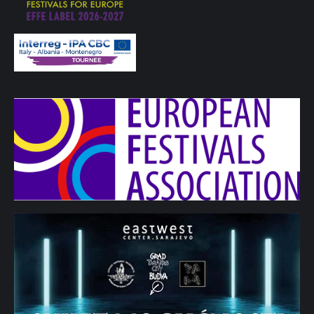
kao njegov predavač i mentor, bio sam član komisije na
odbrani njegove doktorske disertacije marta 2017. godine, a
danas smo kolege na Humanističkim studijama. Zenović se, u
proteklih nekoliko godina, predstavio akademskoj javnosti
svojim naučnim člancima u domaćim i stranim časopisima čiji
je deo predstavljen u ovoj knjizi.
Zbirka naučnih članaka i eseja
Saglasja – političko-filozofski
ogledi
predstavlja značajan doprinos našoj političkoj teoriji.
Savremene debate u političkoj teoriji, teoriji građanstva i
teoriji pravde našli su svoj izraz u ovoj sintezi Predraga
Zenovića. Teorijski uvidi primenjeni su na savremene
procese izgradnje države i nacije (
stateandnation-building
) u
Crnoj Gori. Ove oglede karakteriše izuzetna
multidiciplinarnost, upotreba alata političkih nauka i političke
teorije ali drugih oblasti društvene teorije.
U prvom delu, autor razmatra perspektive crnogorskog
nacionalnog identiteta u savremenom kontekstu evropskih
integracija. Esej započinje teorijskim istraživanjem identiteta
kao analitičke i praktične kategorije u polju društvene teorije.
Autor razmatra nacionalni identitet kroz tri različite
međusobno određujuće prizme: istorijsku, normativnu
(etičku) i političku. U eseju se razmatraju istorijska izvorišta i
preplitanjeevropskog i crnogorskog identiteta, raspravlja o
glavnim normativnim pojmovima slobode, jednakosti i