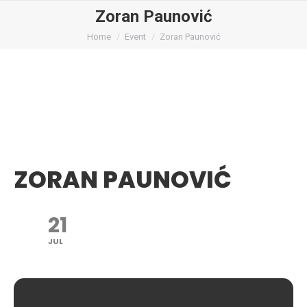
Zoran Paunović
You are here:
Home
Event
Zoran Paunović
ZORAN PAUNOVIĆ
21
JUL