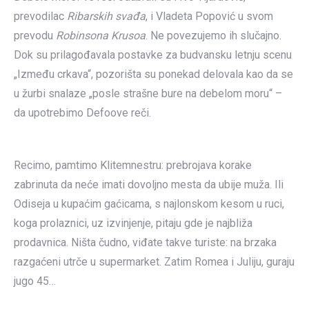
prevodilac
Ribarskih svađa
, i Vladeta Popović u svom
prevodu
Robinsona Krusoa
. Ne povezujemo ih slučajno.
Dok su prilagođavala postavke za budvansku letnju scenu
„Između crkava“, pozorišta su ponekad delovala kao da se
u žurbi snalaze „posle strašne bure na debelom moru“ –
da upotrebimo Defoove reči.
Recimo, pamtimo Klitemnestru: prebrojava korake
zabrinuta da neće imati dovoljno mesta da ubije muža. Ili
Odiseja u kupaćim gaćicama, s najlonskom kesom u ruci,
koga prolaznici, uz izvinjenje, pitaju gde je najbliža
prodavnica. Ništa čudno, viđate takve turiste: na brzaka
razgaćeni utrče u supermarket. Zatim Romea i Juliju, guraju
jugo 45…