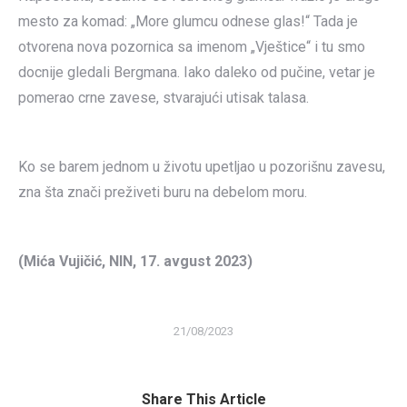
mesto za komad: „More glumcu odnese glas!“ Tada je
otvorena nova pozornica sa imenom „Vještice“ i tu smo
docnije gledali Bergmana. Iako daleko od pučine, vetar je
pomerao crne zavese, stvarajući utisak talasa.
Ko se barem jednom u životu upetljao u pozorišnu zavesu,
zna šta znači preživeti buru na debelom moru.
(Mića Vujičić, NIN, 17. avgust 2023)
21/08/2023
Share This Article