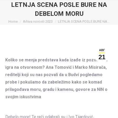
LETNJA SCENA POSLE BURE NA
DEBELOM MORU
You are here:
Home
Arhiva novosti 2023
LETNJA SCENA POSLE BURE NA…
АВГ
21
Koliko se menja predstava kada izađe iz pozorišta i
igra na otvorenom? Ana Tomović i Marko Misirača,
reditelji koji su nas pozvali da u Budvi pogledamo
probe i pokušamo da zabeležimo kako se komad
prilagođava moru, gradu i kamenu, govore za NIN o
svojim iskustvima
Debelo more! Te reči odabrali su i Ivo Tijardović,