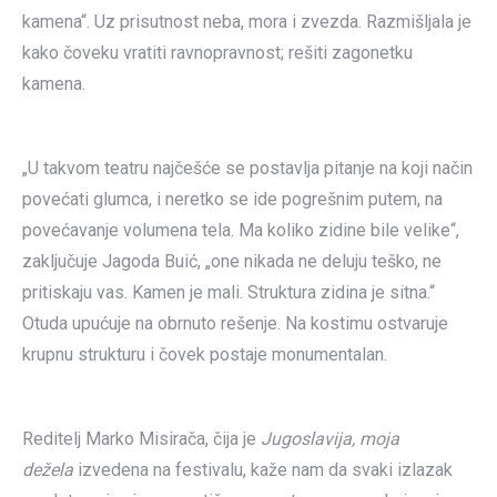
kamena“. Uz prisutnost neba, mora i zvezda. Razmišljala je
kako čoveku vratiti ravnopravnost; rešiti zagonetku
kamena.
„U takvom teatru najčešće se postavlja pitanje na koji način
povećati glumca, i neretko se ide pogrešnim putem, na
povećavanje volumena tela. Ma koliko zidine bile velike“,
zaključuje Jagoda Buić, „one nikada ne deluju teško, ne
pritiskaju vas. Kamen je mali. Struktura zidina je sitna.“
Otuda upućuje na obrnuto rešenje. Na kostimu ostvaruje
krupnu strukturu i čovek postaje monumentalan.
Reditelj Marko Misirača, čija je
Jugoslavija, moja
dežela
izvedena na festivalu, kaže nam da svaki izlazak