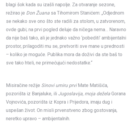
blagi šok kada su izašli napolje. Za otvaranje sezone,
režirao je
Don Žuana
sa Tihomirom Stanićem: „Odjednom
se nekako sve ono što ste radili za stolom, u zatvorenom,
ovde gubi; na prvi pogled deluje da ničega nema… Naravno
da nije baš tako, ali je jednako važno ‘pobediti’ ambijentalni
prostor, prilagoditi mu se, pretvoriti sve mane u prednosti
– koliko je moguće. Publika mora da doživi da ste baš to
sve tako hteli, ne primećujući nedostatke.“
Misiračine režije
Sinovi umiru prvi
Mate Matišića,
pozorišta iz Banjaluke, ili
Jugoslavija, moja dežela
Gorana
Vojnovića, pozorišta iz Kopra i Prijedora, imaju dug i
uspešan život. On misli prvenstveno zbog gostovanja,
neretko upravo – ambijentalnih.