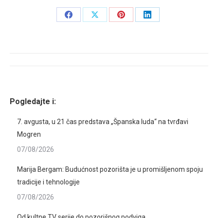
Share
Share
Share
Share
on
on
on
on
Facebook
X
Pinterest
LinkedIn
Post
navigation
Pogledajte i:
7. avgusta, u 21 čas predstava „Španska luda“ na tvrđavi
Mogren
07/08/2026
Marija Bergam: Budućnost pozorišta je u promišljenom spoju
tradicije i tehnologije
07/08/2026
Od kultne TV serije do pozorišnog podviga