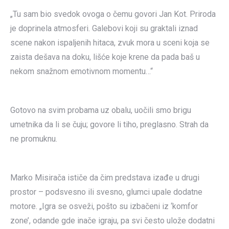
„Tu sam bio svedok ovoga o čemu govori Jan Kot. Priroda
je doprinela atmosferi. Galebovi koji su graktali iznad
scene nakon ispaljenih hitaca, zvuk mora u sceni koja se
zaista dešava na doku, lišće koje krene da pada baš u
nekom snažnom emotivnom momentu…“
Gotovo na svim probama uz obalu, uočili smo brigu
umetnika da li se čuju; govore li tiho, preglasno. Strah da
ne promuknu.
Marko Misirača ističe da čim predstava izađe u drugi
prostor – podsvesno ili svesno, glumci upale dodatne
motore. „Igra se osveži, pošto su izbačeni iz ‘komfor
zone’, odande gde inače igraju, pa svi često ulože dodatni