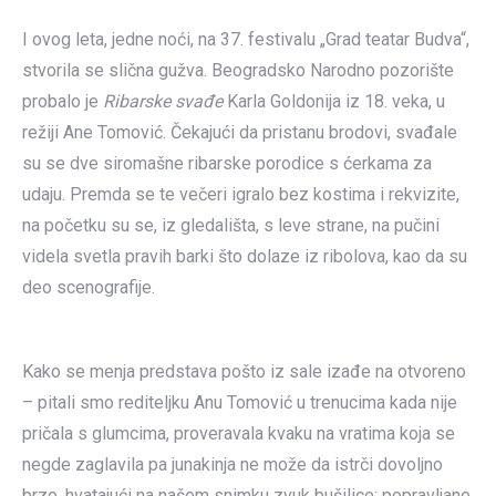
I ovog leta, jedne noći, na 37. festivalu „Grad teatar Budva“,
stvorila se slična gužva. Beogradsko Narodno pozorište
probalo je
Ribarske svađe
Karla Goldonija iz 18. veka, u
režiji Ane Tomović. Čekajući da pristanu brodovi, svađale
su se dve siromašne ribarske porodice s ćerkama za
udaju. Premda se te večeri igralo bez kostima i rekvizite,
na početku su se, iz gledališta, s leve strane, na pučini
videla svetla pravih barki što dolaze iz ribolova, kao da su
deo scenografije.
Kako se menja predstava pošto iz sale izađe na otvoreno
– pitali smo rediteljku Anu Tomović u trenucima kada nije
pričala s glumcima, proveravala kvaku na vratima koja se
negde zaglavila pa junakinja ne može da istrči dovoljno
brzo, hvatajući na našem snimku zvuk bušilice; popravljane