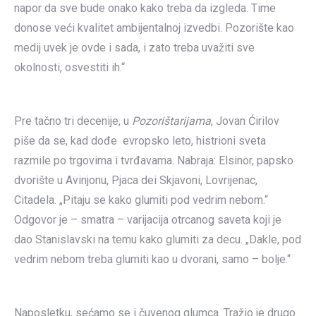
napor da sve bude onako kako treba da izgleda. Time
donose veći kvalitet ambijentalnoj izvedbi. Pozorište kao
medij uvek je ovde i sada, i zato treba uvažiti sve
okolnosti, osvestiti ih.“
Pre tačno tri decenije, u
Pozorištarijama
, Jovan Ćirilov
piše da se, kad dođe evropsko leto, histrioni sveta
razmile po trgovima i tvrđavama. Nabraja: Elsinor, papsko
dvorište u Avinjonu, Pjaca dei Skjavoni, Lovrijenac,
Citadela. „Pitaju se kako glumiti pod vedrim nebom.“
Odgovor je – smatra – varijacija otrcanog saveta koji je
dao Stanislavski na temu kako glumiti za decu. „Dakle, pod
vedrim nebom treba glumiti kao u dvorani, samo – bolje.“
Naposletku, sećamo se i čuvenog glumca. Tražio je drugo