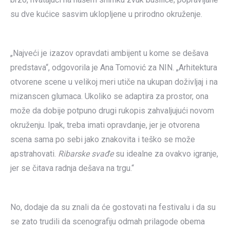
su dve kućice sasvim uklopljene u prirodno okruženje.
„Najveći je izazov opravdati ambijent u kome se dešava
predstava“, odgovorila je Ana Tomović za NIN. „Arhitektura
otvorene scene u velikoj meri utiče na ukupan doživljaj i na
mizanscen glumaca. Ukoliko se adaptira za prostor, ona
može da dobije potpuno drugi rukopis zahvaljujući novom
okruženju. Ipak, treba imati opravdanje, jer je otvorena
scena sama po sebi jako znakovita i teško se može
apstrahovati.
Ribarske svađe
su idealne za ovakvo igranje,
jer se čitava radnja dešava na trgu.“
No, dodaje da su znali da će gostovati na festivalu i da su
se zato trudili da scenografiju odmah prilagode obema