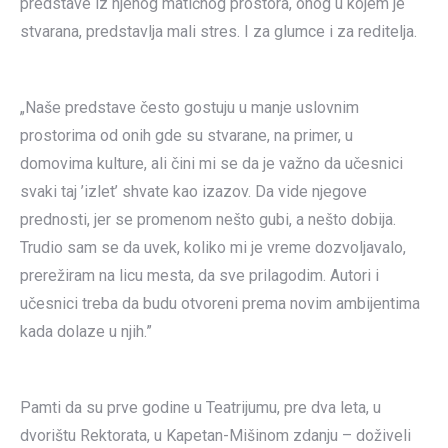
predstave iz njenog matičnog prostora, onog u kojem je
stvarana, predstavlja mali stres. I za glumce i za reditelja.
„Naše predstave često gostuju u manje uslovnim
prostorima od onih gde su stvarane, na primer, u
domovima kulture, ali čini mi se da je važno da učesnici
svaki taj ’izlet’ shvate kao izazov. Da vide njegove
prednosti, jer se promenom nešto gubi, a nešto dobija.
Trudio sam se da uvek, koliko mi je vreme dozvoljavalo,
prerežiram na licu mesta, da sve prilagodim. Autori i
učesnici treba da budu otvoreni prema novim ambijentima
kada dolaze u njih.”
Pamti da su prve godine u Teatrijumu, pre dva leta, u
dvorištu Rektorata, u Kapetan-Mišinom zdanju – doživeli