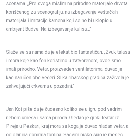
scenama. „Pre svega mislim na prirodne materijale drveta
korišćenog za scenografiju, na izbegavanje veštačkih
materijala i imitacije kamena koji se ne bi uklopio u
ambijent Budve. Na izbegavanje kulisa…“
Slaže se sa nama da je efekat bio fantastičan. „Zvuk talasa
i mora koje kao fon koristimo u zatvorenom, ovde smo
imali prirodno. Vetar, proizveden ventilatorima, duvao je
kao naručen obe večeri. Slika ribarskog gradića zaživela je
zahvaljujući crkvama u pozadini.“
Jan Kot piše da je čudesno koliko se u igru pod vedrim
nebom umeša i sama priroda. Gledao je grčki teatar iz
Pireja u Peskari, kraj mora sa koga je duvao hladan vetar, a
od planina dopirala toplina. Sasvim nisko sjao je mesec,