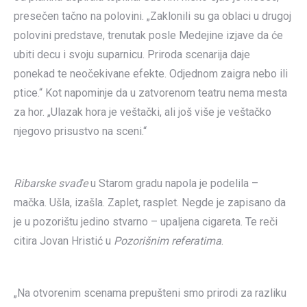
presečen tačno na polovini. „Zaklonili su ga oblaci u drugoj
polovini predstave, trenutak posle Medejine izjave da će
ubiti decu i svoju suparnicu. Priroda scenarija daje
ponekad te neočekivane efekte. Odjednom zaigra nebo ili
ptice.“ Kot napominje da u zatvorenom teatru nema mesta
za hor. „Ulazak hora je veštački, ali još više je veštačko
njegovo prisustvo na sceni.“
Ribarske svađe
u Starom gradu napola je podelila –
mačka. Ušla, izašla. Zaplet, rasplet. Negde je zapisano da
je u pozorištu jedino stvarno – upaljena cigareta. Te reči
citira Jovan Hristić u
Pozorišnim referatima
.
„Na otvorenim scenama prepušteni smo prirodi za razliku