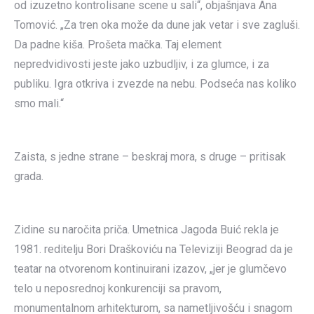
od izuzetno kontrolisane scene u sali“, objašnjava Ana
Tomović. „Za tren oka može da dune jak vetar i sve zagluši.
Da padne kiša. Prošeta mačka. Taj element
nepredvidivosti jeste jako uzbudljiv, i za glumce, i za
publiku. Igra otkriva i zvezde na nebu. Podseća nas koliko
smo mali.“
Zaista, s jedne strane – beskraj mora, s druge – pritisak
grada.
Zidine su naročita priča. Umetnica Jagoda Buić rekla je
1981. reditelju Bori Draškoviću na Televiziji Beograd da je
teatar na otvorenom kontinuirani izazov, „jer je glumčevo
telo u neposrednoj konkurenciji sa pravom,
monumentalnom arhitekturom, sa nametljivošću i snagom