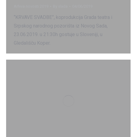
Arhiva novosti 2019
By
vlada
04/06/2019
“KRVAVE SVADBE”, koprodukcija Grada teatra i
Srpskog narodnog pozorišta iz Novog Sada,
23.06.2019. u 21:30h gostuje u Sloveniji, u
Gledališču Koper.