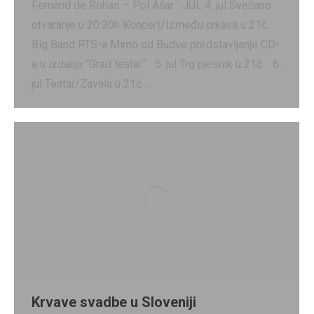
Fernand de Rohas – Pol Ašar JUL 4. jul Svečano
otvaranje u 20:30h Koncert/Između crkava u 21č.
Big Band RTS-a Mimo od Budve predstavljanje CD-
a u izdanju “Grad teatar” 5. jul Trg pjesnik u 21č. 6.
jul Teatar/Zavala u 21č.…
Krvave svadbe u Sloveniji