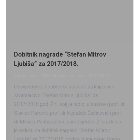
Dobitnik nagrade “Stefan Mitrov
Ljubiša” za 2017/2018.
Arhiva novosti 2019
By
Stana Kentera
21/06/2019
Obavještenje o dobitniku nagrade za književno
stvaralaštvo “Stefan Mitrov Ljubiša” za
2017/2018.god. Žiri, koji je radio u sastavu prof. dr
Slavica Perović, prof. dr Nadežda Čačinović i prof.
dr Mihajlo Pantić,ujedno i predsjednik Žirija, donio
je odluku da dobitnik nagrade “Stefan Mitrov
Ljubiša” za 2017/2018. godinu bude pisac Drago