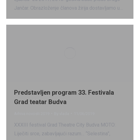
Jančar. Obrazloženje članova žirija dostavljamo u…
Predstavljen program 33. Festivala
Grad teatar Budva
Arhiva novosti 2019
By
vlada
11/06/2019
XXXIII festival Grad Theatre City Budva MOTO:
Liječiti srce, zabavljajući razum… “Selestina”,