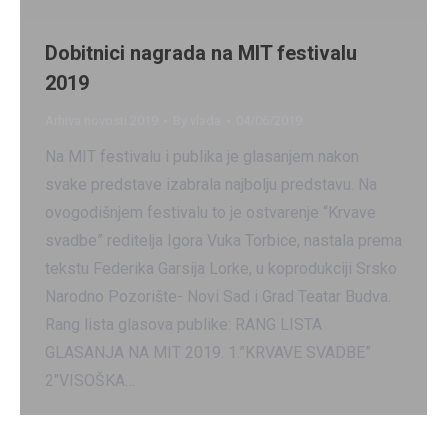
Dobitnici nagrada na MIT festivalu
2019
Arhiva novosti 2019
By
vlada
04/06/2019
Na MIT festivalu i publika je glasanjem nakon
svake predstave izabrala najbolju predstavu. Na
ovogodišnjem festivalu to je ostvarenje “Krvave
svadbe” reditelja Igora Vuka Torbice, nastala prema
tekstu Federika Garsija Lorke, u koprodukciji Srsko
Narodno Pozorište- Novi Sad i Grad Teatar Budva.
Rang lista glasova publike: RANG LISTA
GLASANJA NA MIT 2019. 1.”KRVAVE SVADBE”
2″VISOŠKA…