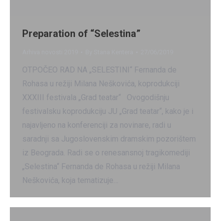
Preparation of “Selestina”
Arhiva novosti 2019
By
Stana Kentera
27/06/2019
OTPOČEO RAD NA „SELESTINI“ Fernanda de
Rohasa u režiji Milana Neškovića, koprodukciji
XXXIII festivala „Grad teatar“ Ovogodišnju
festivalsku koprodukciju JU „Grad teatar“, kako je i
najavljeno na konferenciji za novinare, radi u
saradnji sa Jugoslovenskim dramskim pozorištem
iz Beograda. Radi se o renesansnoj tragikomediji
„Selestina“ Fernanda de Rohasa u režiji Milana
Neškovića, koja tematizuje…