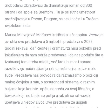
Slobodanu Obradoviću da dramatizuju roman od 800
strana i da spoje sa Brehtom… Tu je prisutna umetnost
preživljavanja u Prvom, Drugom, na neki način i u Trećem
svjetskom ratu.
Marina Milivojević Mađarev, kritičarka u časopisu
Vreme
je
uvrstila ovu predstavu u 5 najboljih predstava u 2023.
godini rekavši da “Reditelj i dramaturzi nisu poklekli pred
iskušenjem da nam održe predavanja i da nas poduče šta o
izabranoj temi treba misliti, već kroz humor i apsurd
razotkrivaju način uticanja ratne mašinerije na tzv. male
ljude. Predstava nas provocira da razmišljamo o poziciji
malog čovjeka u ratu, o apsurdnosti sistema, o raznim
huljama koje koriste opštu nesreću za svoj lični ćar, o
čovjeku koji ne bi da se petlja u rat, ali se rat vazda
upetljava u njegov život. Ova predstava za uspjeh