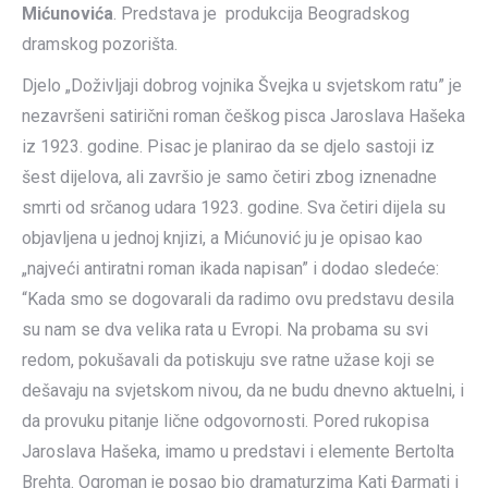
Mićunovića
. Predstava je produkcija Beogradskog
dramskog pozorišta.
Djelo „Doživljaji dobrog vojnika Švejka u svjetskom ratu” je
nezavršeni satirični roman češkog pisca Jaroslava Hašeka
iz 1923. godine. Pisac je planirao da se djelo sastoji iz
šest dijelova, ali završio je samo četiri zbog iznenadne
smrti od srčanog udara 1923. godine. Sva četiri dijela su
objavljena u jednoj knjizi, a Mićunović ju je opisao kao
„najveći antiratni roman ikada napisan” i dodao sledeće:
“Kada smo se dogovarali da radimo ovu predstavu desila
su nam se dva velika rata u Evropi. Na probama su svi
redom, pokušavali da potiskuju sve ratne užase koji se
dešavaju na svjetskom nivou, da ne budu dnevno aktuelni, i
da provuku pitanje lične odgovornosti. Pored rukopisa
Jaroslava Hašeka, imamo u predstavi i elemente Bertolta
Brehta. Ogroman je posao bio dramaturzima Kati Đarmati i