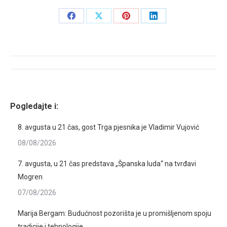
Share
Share
Share
Share
on
on
on
on
Facebook
X
Pinterest
LinkedIn
Post
navigation
Pogledajte i:
8. avgusta u 21 čas, gost Trga pjesnika je Vladimir Vujović
08/08/2026
7. avgusta, u 21 čas predstava „Španska luda“ na tvrđavi
Mogren
07/08/2026
Marija Bergam: Budućnost pozorišta je u promišljenom spoju
tradicije i tehnologije