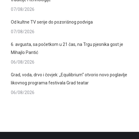
07/08/2026
Od kultne TV serije do pozorišnog podviga
07/08/2026
6. avgusta, sa početkom u 21 čas, na Trgu pjesnika gost je
Mihajlo Pantić
06/08/2026
Grad, voda, drvo i čovjek: „Equilibrium“ otvorio novo poglavlje
likovnog programa festivala Grad teatar
06/08/2026