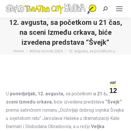
Search:
12. avgusta, sa početkom u 21 čas,
na sceni Između crkava, biće
izvedena predstava “Švejk“
You are here:
Home
Arhiva novosti 2024
12. avgusta, sa početkom u…
АВГ
12
U
ponedjeljak, 12. avgusta,
sa početkom
u 21 čas
, na
sceni Između crkava
, biće izvedena predstava
“Švejk“
prema satiričnom romanu „Doživljaji dobrog vojnika Švejka
u svjetskom ratu” Jaroslava Hašeka u dramatizaciji Kate
Đarmati i Slobodana Obradovića, a u režiji
Veljka