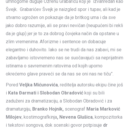
umnogome duguje Ozrenu Grabariću koji je izvanredan kao
Švejk. Grabarićev Švejk je naizgled spor i tupav, ali kad je
stvarno ugrožen on pokazuje da je britkog uma i da sve
jako dobro razumije, ali se pravi nevičan (neupućeni bi rekli
da je glup) jer je to za dobrog čovjeka način da opstane u
zlim vremenima. Aforizme i sentence on dobacuje
elegantno i duhovito. Iako se ne trudi da nas zabavi, mi se
zabavljamo istovremeno nas se suočavajući sa neprijatnim
istinama o savremenim ratovima od kojih uporno
okrećemo glave praveći se da nas se oni nas ne tiču”.
Pored
Veljka Mićunovića
, reditelja autorsku ekipu čine još
i
Kata Đarmati i Slobodan Obradović
koji su bili
zaduženi za dramatizaciju, a Slobodan Obradović i za
dramaturgiju,
Branko Hojnik,
scenograf
Maria Marković
Milojev
, kostimografkinja
, Nevena Glušica
, kompozitorka
i tekstovi songova, dok scenski govor potpisuje
dr