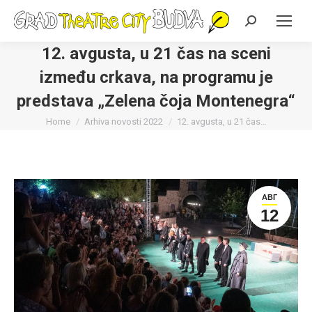
Search:
12. avgusta, u 21 čas na sceni
između crkava, na programu je
predstava „Zelena čoja Montenegra“
You are here:
Home
Arhiva novosti 2022
12. avgusta, u 21 čas…
АВГ
12