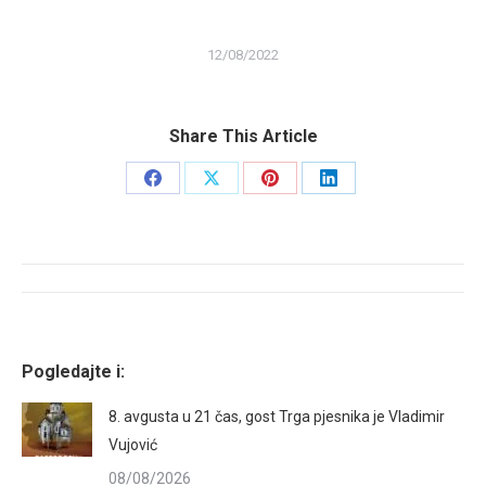
12/08/2022
Share This Article
Share
Share
Share
Share
on
on
on
on
Facebook
X
Pinterest
LinkedIn
Post
navigation
Pogledajte i:
8. avgusta u 21 čas, gost Trga pjesnika je Vladimir
Vujović
08/08/2026