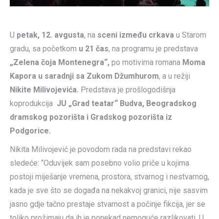
U
petak, 12. avgusta
, na
sceni između crkava
u Starom
gradu, sa početkom
u 21 čas
, na programu je predstava
„Zelena čoja Montenegra“,
po motivima romana
Moma
Kapora u saradnji sa Zukom Džumhurom
, a u režiji
Nikite Milivojevića.
Predstava je prošlogodišnja
koprodukcija
JU „Grad teatar“ Budva, Beogradskog
dramskog pozorišta i Gradskog pozorišta iz
Podgorice.
Nikita Milivojević je povodom rada na predstavi rekao
sledeće: “Oduvijek sam posebno volio priče u kojima
postoji miješanje vremena, prostora, stvarnog i nestvarnog,
kada je sve što se događa na nekakvoj granici, nije sasvim
jasno gdje tačno prestaje stvarnost a počinje fikcija, jer se
toliko prožimaju da ih je ponekad nemoguće razlikovati. U