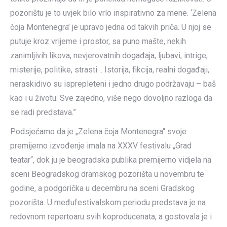
pozorištu je to uvjek bilo vrlo inspirativno za mene. ‘Zelena
čoja Montenegra’ je upravo jedna od takvih priča. U njoj se
putuje kroz vrijeme i prostor, sa puno mašte, nekih
zanimljivih likova, nevjerovatnih događaja, ljubavi, intrige,
misterije, politike, strasti… Istorija, fikcija, realni događaji,
neraskidivo su isprepleteni i jedno drugo podržavaju – baš
kao i u životu. Sve zajedno, više nego dovoljno razloga da
se radi predstava.”
Podsjećamo da je „Zelena čoja Montenegra“ svoje
premijerno izvođenje imala na XXXV festivalu „Grad
teatar“, dok ju je beogradska publika premijerno vidjela na
sceni Beogradskog dramskog pozorišta u novembru te
godine, a podgorička u decembru na sceni Gradskog
pozorišta. U međufestivalskom periodu predstava je na
redovnom repertoaru svih koproducenata, a gostovala je i