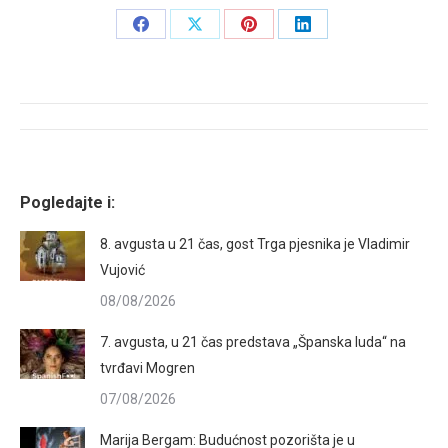
Share
Share
Share
Share
on
on
on
on
Facebook
X
Pinterest
LinkedIn
Post
navigation
Pogledajte i:
8. avgusta u 21 čas, gost Trga pjesnika je Vladimir
Vujović
08/08/2026
7. avgusta, u 21 čas predstava „Španska luda“ na
tvrđavi Mogren
07/08/2026
Marija Bergam: Budućnost pozorišta je u