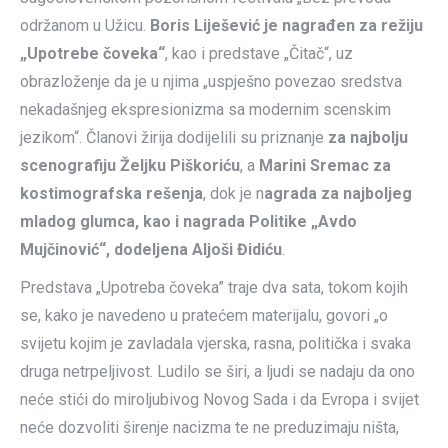
održanom u Užicu.
Boris Liješević je nagrađen za režiju
„Upotrebe čoveka“
, kao i predstave „Čitač“, uz
obrazloženje da je u njima „uspješno povezao sredstva
nekadašnjeg ekspresionizma sa modernim scenskim
jezikom“. Članovi žirija dodijelili su priznanje
za najbolju
scenografiju Željku Piškoriću
, a
Marini Sremac za
kostimografska rešenja
, dok je n
agrada za najboljeg
mladog glumca, kao i nagrada Politike „Avdo
Mujčinović“, dodeljena Aljoši Đidiću
.
Predstava „Upotreba čoveka” traje dva sata, tokom kojih
se, kako je navedeno u pratećem materijalu, govori „o
svijetu kojim je zavladala vjerska, rasna, politička i svaka
druga netrpeljivost. Ludilo se širi, a ljudi se nadaju da ono
neće stići do miroljubivog Novog Sada i da Evropa i svijet
neće dozvoliti širenje nacizma te ne preduzimaju ništa,