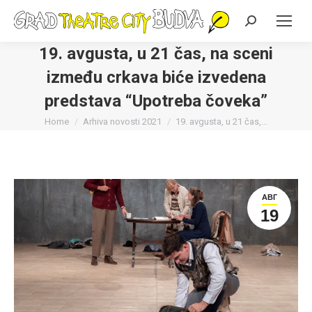
Search:
19. avgusta, u 21 čas, na sceni
između crkava biće izvedena
predstava “Upotreba čoveka”
You are here:
Home
Arhiva novosti 2021
19. avgusta, u 21 čas,…
АВГ
19