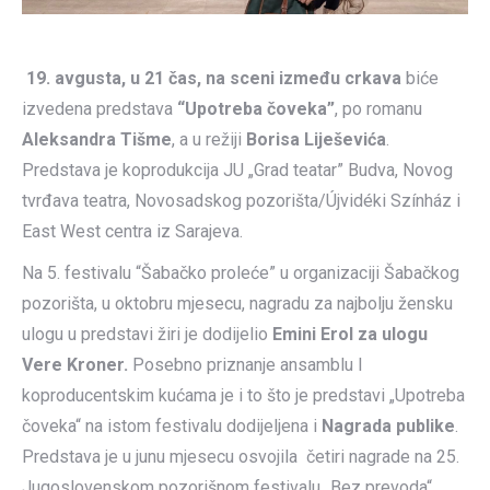
19. avgusta, u 21 čas, na sceni između crkava
biće
izvedena predstava
“Upotreba čoveka”
, po romanu
Aleksandra Tišme
, a u režiji
Borisa Liješevića
.
Predstava je koprodukcija JU „Grad teatar” Budva, Novog
tvrđava teatra, Novosadskog pozorišta/Újvidéki Színház i
East West centra iz Sarajeva.
Na 5. festivalu “Šabačko proleće” u organizaciji Šabačkog
pozorišta, u oktobru mjesecu, nagradu za najbolju žensku
ulogu u predstavi žiri je dodijelio
Emini Erol za
ulogu
Vere Kroner.
Posebno priznanje ansamblu I
koproducentskim kućama je i to što je predstavi „Upotreba
čoveka“ na istom festivalu dodijeljena i
Nagrada publike
.
Predstava je u junu mjesecu osvojila četiri nagrade na 25.
Jugoslovenskom pozorišnom festivalu „Bez prevoda“