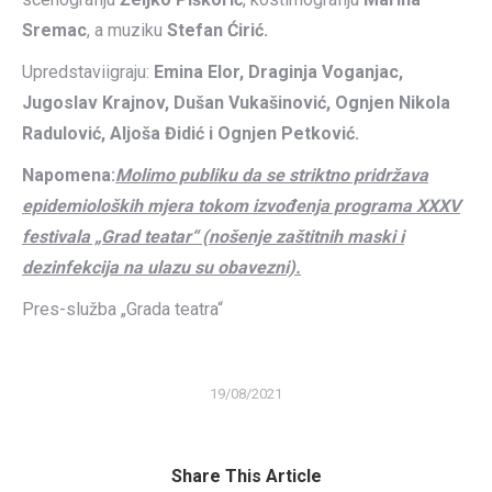
Sremac
, a muziku
Stefan Ćirić.
Upredstaviigraju:
Emina Elor
,
Draginja Voganjac
,
Jugoslav Krajnov
,
Du
š
an Vuka
š
inovi
ć,
Ognjen Nikola
Radulovi
ć,
Aljo
š
a
Đ
idi
ć
i Ognjen Petkovi
ć.
Napomena:
Molimo publiku da se striktno pridržava
epidemioloških mjera tokom izvođenja programa XXXV
festivala „Grad teatar“ (nošenje zaštitnih maski i
dezinfekcija na ulazu su obavezni).
Pres-služba „Grada teatra“
19/08/2021
Share This Article