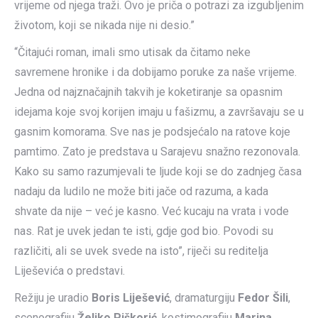
vrijeme od njega traži. Ovo je priča o potrazi za izgubljenim
životom, koji se nikada nije ni desio.”
“Čitajući roman, imali smo utisak da čitamo neke
savremene hronike i da dobijamo poruke za naše vrijeme.
Jedna od najznačajnih takvih je koketiranje sa opasnim
idejama koje svoj korijen imaju u fašizmu, a završavaju se u
gasnim komorama. Sve nas je podsjećalo na ratove koje
pamtimo. Zato je predstava u Sarajevu snažno rezonovala.
Kako su samo razumjevali te ljude koji se do zadnjeg časa
nadaju da ludilo ne može biti jače od razuma, a kada
shvate da nije – već je kasno. Već kucaju na vrata i vode
nas. Rat je uvek jedan te isti, gdje god bio. Povodi su
različiti, ali se uvek svede na isto”, riječi su reditelja
Liješevića o predstavi.
Režiju je uradio
Boris Liješević
, dramaturgiju
Fedor Šili
,
scenografiju
Željko Piškorić
, kostimografiju
Marina