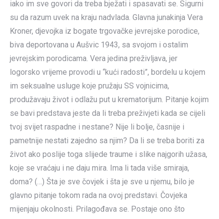
iako im sve govori da treba bježati i spasavati se. Sigurni
su da razum uvek na kraju nadvlada. Glavna junakinja Vera
Kroner, djevojka iz bogate trgovačke jevrejske porodice,
biva deportovana u Aušvic 1943, sa svojom i ostalim
jevrejskim porodicama. Vera jedina preživljava, jer
logorsko vrijeme provodi u “kući radosti”, bordelu u kojem
im seksualne usluge koje pružaju SS vojnicima,
produžavaju život i odlažu put u krematorijum. Pitanje kojim
se bavi predstava jeste da li treba preživjeti kada se cijeli
tvoj svijet raspadne i nestane? Nije li bolje, časnije i
pametnije nestati zajedno sa njim? Da li se treba boriti za
život ako poslije toga slijede traume i slike najgorih užasa,
koje se vraćaju i ne daju mira. Ima li tada više smiraja,
doma? (…) Šta je sve čovjek i šta je sve u njemu, bilo je
glavno pitanje tokom rada na ovoj predstavi. Čovjeka
mijenjaju okolnosti. Prilagođava se. Postaje ono što