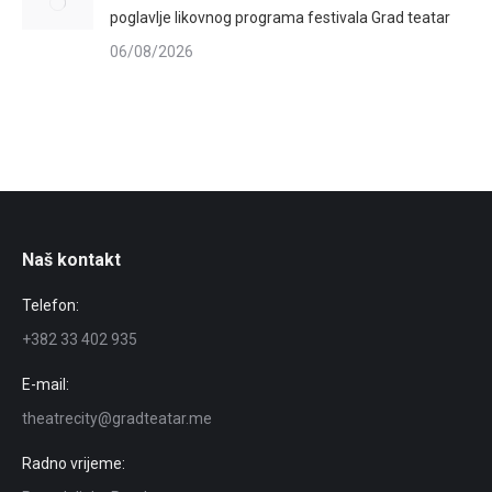
poglavlje likovnog programa festivala Grad teatar
06/08/2026
Naš kontakt
Telefon:
+382 33 402 935
E-mail:
theatrecity@gradteatar.me
Radno vrijeme: