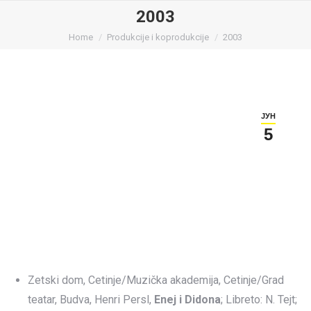
2003
You are here:
Home
Produkcije i koprodukcije
2003
ЈУН
5
Zetski dom, Cetinje/Muzička akademija, Cetinje/Grad
teatar, Budva, Henri Persl,
Enej i Didona
; Libreto: N. Tejt;