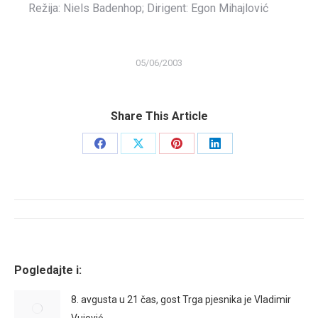
Režija: Niels Badenhop; Dirigent: Egon Mihajlović
05/06/2003
Share This Article
Share
Share
Share
Share
on
on
on
on
Facebook
X
Pinterest
LinkedIn
Post
navigation
Pogledajte i:
8. avgusta u 21 čas, gost Trga pjesnika je Vladimir