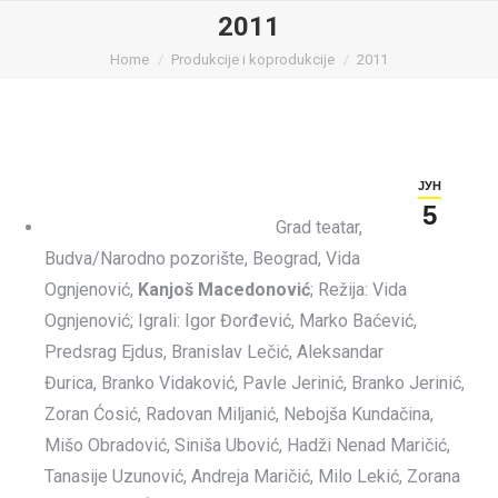
2011
You are here:
Home
Produkcije i koprodukcije
2011
ЈУН
5
Grad teatar,
Budva/Narodno pozorište, Beograd, Vida
Ognjenović,
Kanjoš Macedonović
; Režija: Vida
Ognjenović; Igrali: Igor Đorđević, Marko Baćević,
Predsrag Ejdus, Branislav Lečić, Aleksandar
Đurica, Branko Vidaković, Pavle Jerinić, Branko Jerinić,
Zoran Ćosić, Radovan Miljanić, Nebojša Kundačina,
Mišo Obradović, Siniša Ubović, Hadži Nenad Maričić,
Tanasije Uzunović, Andreja Maričić, Milo Lekić, Zorana