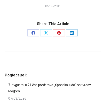
05/06/2011
Share This Article
Share
Share
Share
Share
on
on
on
on
Facebook
X
Pinterest
LinkedIn
Post
navigation
Pogledajte i:
7. avgusta, u 21 čas predstava „Španska luda“ na tvrđavi
Mogren
07/08/2026