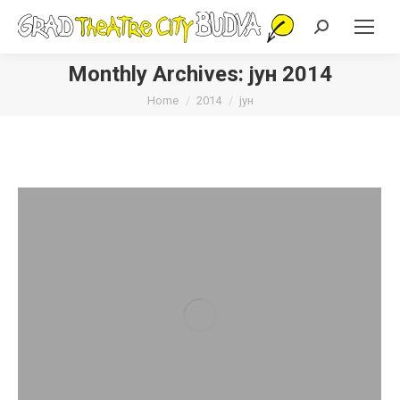
Search:
Monthly Archives:
јун 2014
You are here:
Home
2014
јун