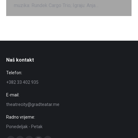
muzika: Rundek Cargo Trio; Igraju: Anja…
Naš kontakt
Telefon:
+382 33 402 935
E-mail:
theatrecity@gradteatar.me
Radno vrijeme:
Ponedeljak - Petak