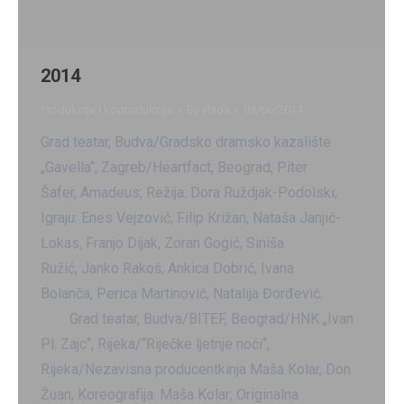
2014
Produkcije i koprodukcije
By
vlada
05/06/2014
Grad teatar, Budva/Gradsko dramsko kazalište
„Gavella“, Zagreb/Heartfact, Beograd, Piter
Šafer, Amadeus; Režija: Dora Ruždjak-Podolski;
Igraju: Enes Vejzović, Filip Križan, Nataša Janjić-
Lokas, Franjo Dijak, Zoran Gogić, Siniša
Ružić, Janko Rakoš, Ankica Dobrić, Ivana
Bolanča, Perica Martinović, Natalija Đorđević.
Grad teatar, Budva/BITEF, Beograd/HNK „Ivan
Pl. Zajc“, Rijeka/“Riječke ljetnje noći“,
Rijeka/Nezavisna producentkinja Maša Kolar, Don
Žuan, Koreografija: Maša Kolar; Originalna