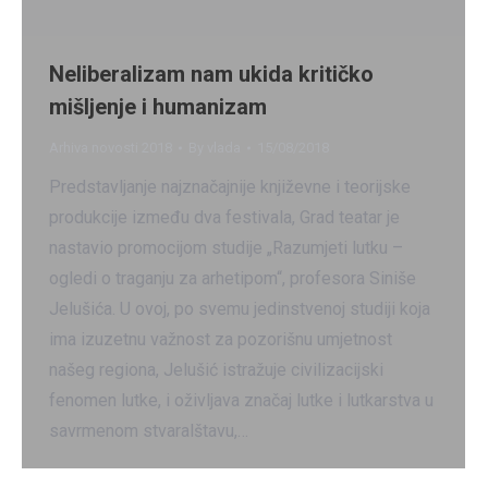
Neliberalizam nam ukida kritičko
mišljenje i humanizam
Arhiva novosti 2018
By
vlada
15/08/2018
Predstavljanje najznačajnije književne i teorijske
produkcije između dva festivala, Grad teatar je
nastavio promocijom studije „Razumjeti lutku –
ogledi o traganju za arhetipom“, profesora Siniše
Jelušića. U ovoj, po svemu jedinstvenoj studiji koja
ima izuzetnu važnost za pozorišnu umjetnost
našeg regiona, Jelušić istražuje civilizacijski
fenomen lutke, i oživljava značaj lutke i lutkarstva u
savrmenom stvaralštavu,…