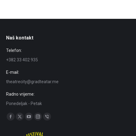
Naš kontakt
Telefon:
+382 33 402 935
E-mail:
theatrecity@gradteatar.me
Radno vrijeme:
Ponedeljak - Petak
Find us on:
Facebook
X
YouTube
Instagram
Viber
page
page
page
page
page