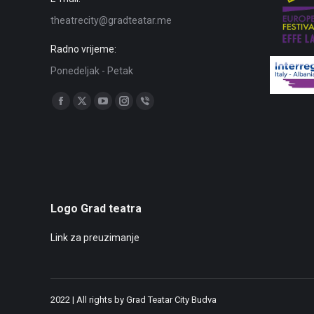
theatrecity@gradteatar.me
Radno vrijeme:
Ponedeljak - Petak
Find us on:
Facebook
X
YouTube
Instagram
Viber
page
page
page
page
page
opens
opens
opens
opens
opens
in
in
in
in
in
new
new
new
new
new
window
window
window
window
window
Logo Grad teatra
Link za preuzimanje
2022 | All rights by Grad Teatar City Budva