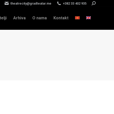
theatrecity@gradteatar.me
+382 33 402 935
Search:
telji
Arhiva
O nama
Kontakt