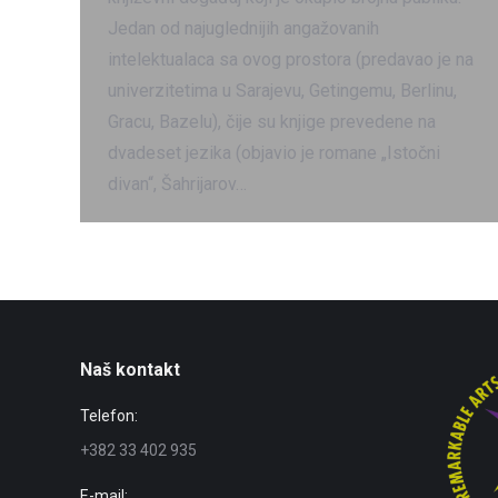
Jedan od najuglednijih angažovanih
intelektualaca sa ovog prostora (predavao je na
univerzitetima u Sarajevu, Getingemu, Berlinu,
Gracu, Bazelu), čije su knjige prevedene na
dvadeset jezika (objavio je romane „Istočni
divan“, Šahrijarov…
Naš kontakt
Telefon:
+382 33 402 935
E-mail: