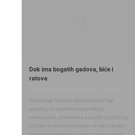
Dok ima bogatih gadova, biće i
ratova
Arhiva novosti 2019
By
Stana Kentera
19/07/2019
Gostovanje Dževada Karahasana na Trgu
pjesnika, bosanskohercegovačkog
romanopisca, dramatičara, esejiste, pozorišnog
kritičara, profesora, pokazalo se kao uzbudljiv
književni događaj koji je okupio brojnu publiku.