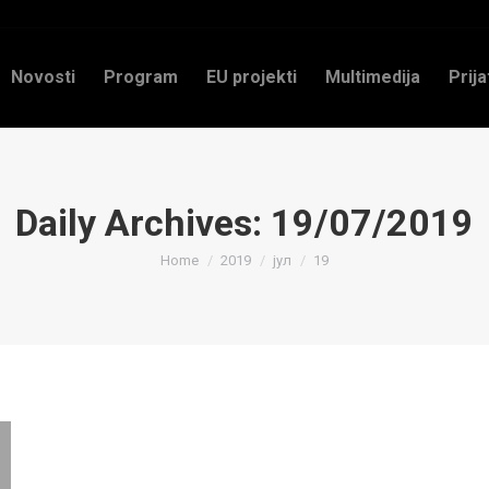
Novosti
Program
EU projekti
Multimedija
Prija
Daily Archives:
19/07/2019
You are here:
Home
2019
јул
19