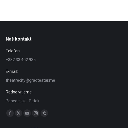
Naš kontakt
Telefon:
+382 33 402 935
E-mail:
theatrecity@gradteatar.me
Radno vrijeme:
Ponedeljak - Petak
Find us on:
Facebook
X
YouTube
Instagram
Viber
page
page
page
page
page