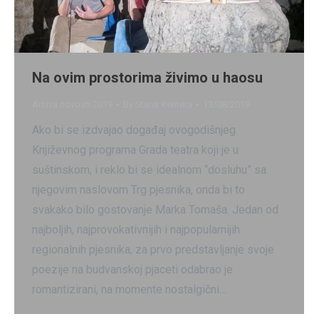
Na ovim prostorima živimo u haosu
Arhiva novosti 2019
By
Stana Kentera
13/08/2019
Ako bi se izdvajao događaj ovogodišnjeg
Književnog programa Grada teatra koji je u
suštinskom, i reklo bi se idealnom “dosluhu” sa
njegovim naslovom Trg pjesnika, onda bi to
svakako bilo gostovanje Marka Tomaša. Jedan od
najboljih, najprovokativnijih i najpopularnijih
regionalnih pjesnika, za prvo predstavljanje svoje
poezije na budvanskoj pjaceti odabrao je
romantizirani, na momente nostalgični…