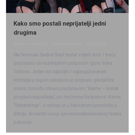
Kako smo postali neprijatelji jedni
drugima
Arhiva novosti 2019
By
Stana Kentera
13/08/2019
Na festivalu Budva Grad teatar vidjeli smo I treću
predstavu sa rediteljskim potpisom Igora Vuka
Torbice. Jedan od najboljih I najangažovanijih
reditelja u region oduševio je prepuno gledalište
scene Između crkava predstavom “Bakhe – kratak
pregled raspadanja“, po motivima Euripidove drame
“Bahantkinje”, a režirao je u Narodnom pozorištu u
Bitolju. Ansambl ovog sjevernomakedonskog teatra
pokazao…