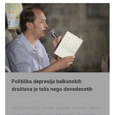
Politička depresija balkanskih
društava je teža nego devedesetih
Arhiva novosti 2019
By
Stana Kentera
13/08/2019
Književni kritičar, pesnik, esejista, osnivač i glavni