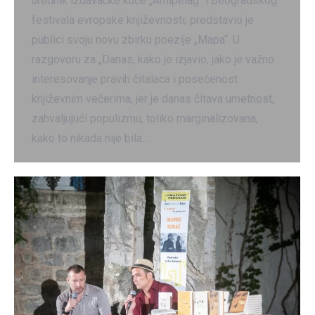
urednik izdavačke kuće „Arhipelag“ i Beogradskog
festivala evropske književnosti, predstavio je
publici svoju novu zbirku poezije „Mapa“. U
razgovoru za „Danas, kako je izjavio, jako je važno
interesovanje pravih čitalaca i posećenost
književnim večerima, jer je danas čitava umetnost,
zahvaljujući populizmu, toliko marginalizovana,
kako to nikada nije bila…