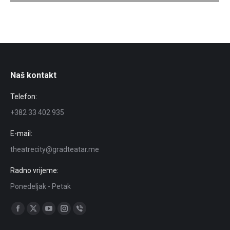
Naš kontakt
Telefon:
+382 33 402 935
E-mail:
theatrecity@gradteatar.me
Radno vrijeme:
Ponedeljak - Petak
Find us on:
Facebook
X
YouTube
Instagram
Viber
page
page
page
page
page