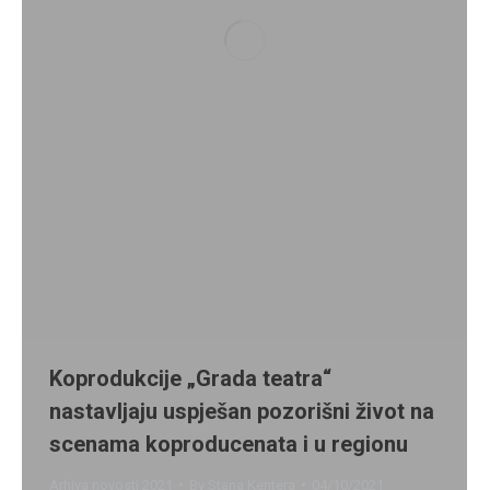
Koprodukcije „Grada teatra“
nastavljaju uspješan pozorišni život na
scenama koproducenata i u regionu
Arhiva novosti 2021
By
Stana Kentera
04/10/2021