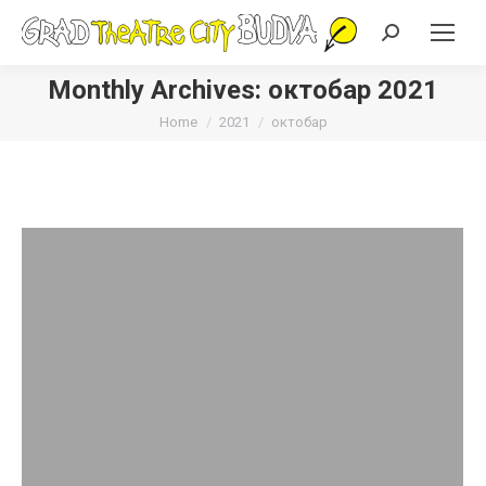
Search:
Monthly Archives:
октобар 2021
You are here:
Home
2021
октобар