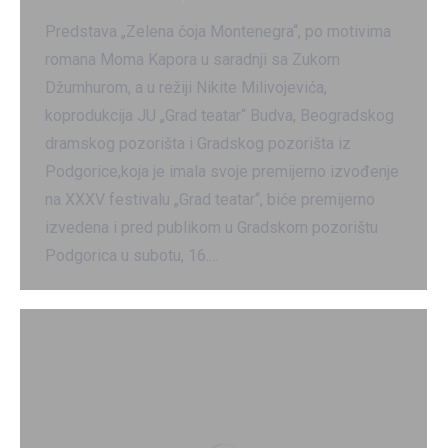
Predstava „Zelena čoja Montenegra“, po motivima
romana Moma Kapora u saradnji sa Zukom
Džumhurom, a u režiji Nikite Milivojevića,
koprodukcija JU „Grad teatar“ Budva, Beogradskog
dramskog pozorišta i Gradskog pozorišta iz
Podgorice,koja je imala svoje premijerno izvođenje
na XXXV festivalu „Grad teatar“, biće premijerno
izvedena i pred publikom u Gradskom pozorištu
Podgorica u subotu, 16.…