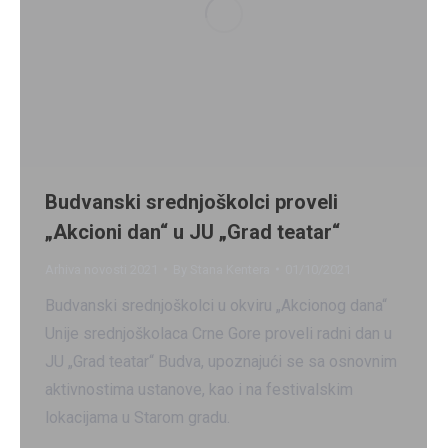
Budvanski srednjoškolci proveli
„Akcioni dan“ u JU „Grad teatar“
Arhiva novosti 2021
By
Stana Kentera
01/10/2021
Budvanski srednjoškolci u okviru „Akcionog dana“
Unije srednjoškolaca Crne Gore proveli radni dan u
JU „Grad teatar“ Budva, upoznajući se sa osnovnim
aktivnostima ustanove, kao i na festivalskim
lokacijama u Starom gradu.