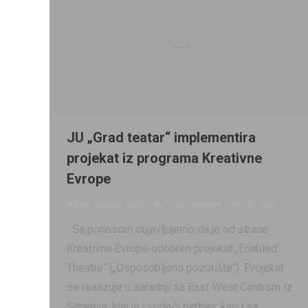
JU „Grad teatar“ implementira
projekat iz programa Kreativne
Evrope
Arhiva novosti 2022
By
Stana Kentera
08/06/2022
Sa ponosom objavljujemo da je od strane
Kreativne Evrope odobren projekat „Enabled
Theatre“ („Osposobljeno pozorište“). Projekat
se realizuje u saradnji sa East West Centrom iz
Sarajeva, koji je i vodeći partner, kao i sa