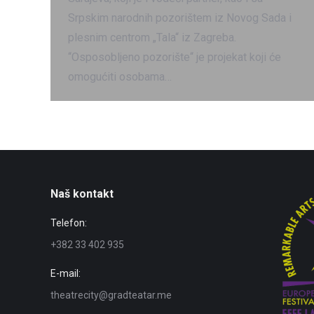
Srpskim narodnih pozorištem iz Novog Sada i
plesnim centrom „Tala“ iz Zagreba.
“Osposobljeno pozorište“ je projekat koji će
omogućiti osobama…
Naš kontakt
Telefon:
+382 33 402 935
E-mail:
theatrecity@gradteatar.me