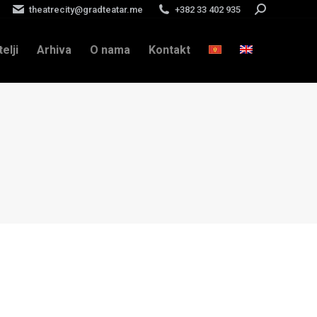
theatrecity@gradteatar.me
+382 33 402 935
Search:
telji
Arhiva
O nama
Kontakt