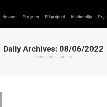
Novosti
Program
EU projekti
Multimedija
Prija
Daily Archives:
08/06/2022
You are here:
Home
2022
јун
08