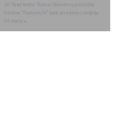
JU “Grad teatra” Budva i Narodnog pozorišta
Sombor, “Radovan III” biće izvedena u nedjelju
24. marta u…