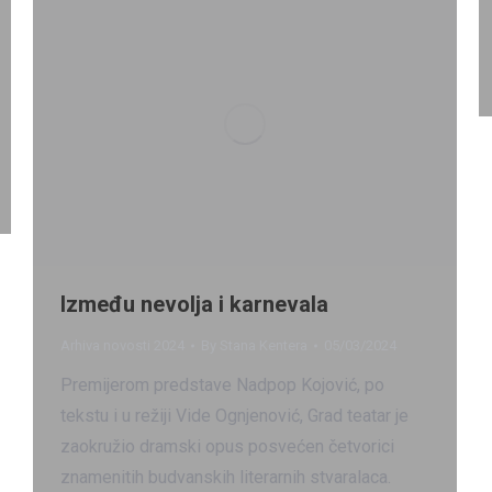
Između nevolja i karnevala
Arhiva novosti 2024
By
Stana Kentera
05/03/2024
Premijerom predstave Nadpop Kojović, po
tekstu i u režiji Vide Ognjenović, Grad teatar je
zaokružio dramski opus posvećen četvorici
znamenitih budvanskih literarnih stvaralaca.