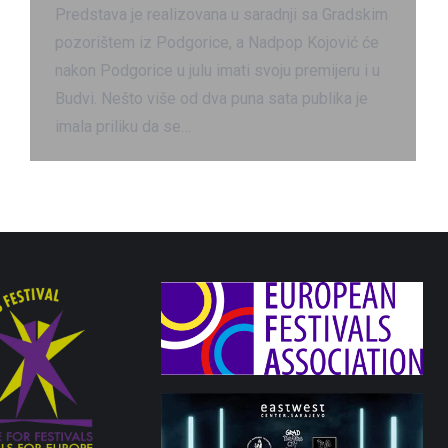
Predstava je realizovana u saradnji sa Gradskim
pozorištem iz Podgorice, a Nadpop Kojović će
nakon Podgorice u julu imati svoju premijeru i u
Budvi. Nešto više od dva puna sata publika je
imala priliku da se…