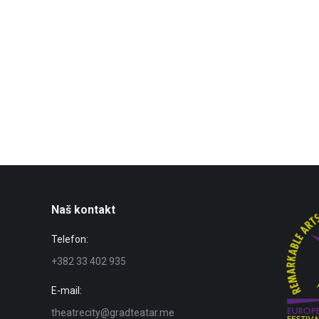
Naš kontakt
Telefon:
+382 33 402 935
E-mail:
theatrecity@gradteatar.me