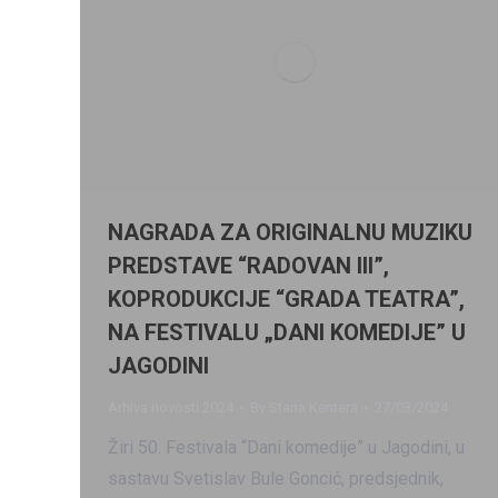
NAGRADA ZA ORIGINALNU MUZIKU
PREDSTAVE “RADOVAN III”,
KOPRODUKCIJE “GRADA TEATRA”,
NA FESTIVALU „DANI KOMEDIJE” U
JAGODINI
Arhiva novosti 2024
By
Stana Kentera
27/03/2024
Žiri 50. Festivala “Dani komedije” u Jagodini, u
sastavu Svetislav Bule Goncić, predsjednik,