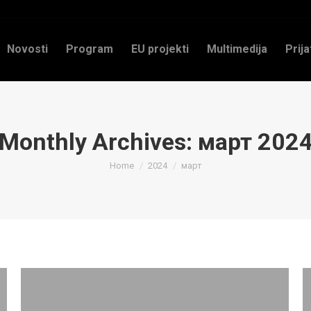
Novosti
Program
EU projekti
Multimedija
Prija
Monthly Archives:
март 202
You are here:
Home
2024
март