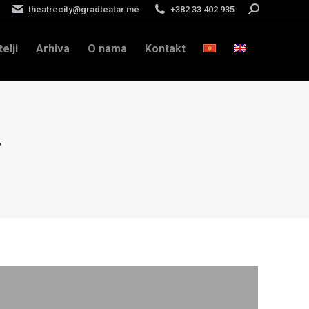
theatrecity@gradteatar.me
+382 33 402 935
Search:
telji
Arhiva
O nama
Kontakt
4