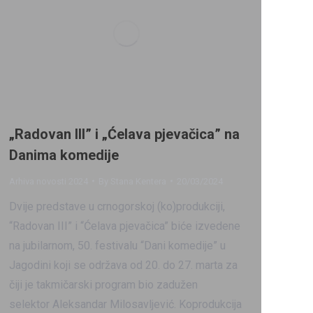
„Radovan III” i „Ćelava pjevačica” na
Danima komedije
Arhiva novosti 2024
By
Stana Kentera
20/03/2024
Dvije predstave u crnogorskoj (ko)produkciji,
“Radovan III” i “Ćelava pjevačica” biće izvedene
na jubilarnom, 50. festivalu “Dani komedije” u
Jagodini koji se održava od 20. do 27. marta za
čiji je takmičarski program bio zadužen
selektor Aleksandar Milosavljević. Koprodukcija