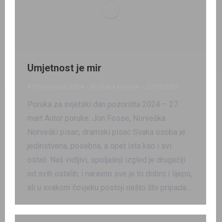
Umjetnost je mir
Arhiva novosti 2024
By
Stana Kentera
27/03/2024
Poruka za svjetski dan pozorišta 2024 – 27
mart Autor poruke: Jon Fosse, Norveška
Norveški pisac, dramski pisac Svaka osoba je
jedinstvena, posebna, a opet ista kao i svi
ostali. Naš vidljivi, spoljašnji izgled je drugačiji
od svih ostalih, i naravno sve je to dobro i lijepo,
ali u svakom čovjeku postoji nešto što pripada…