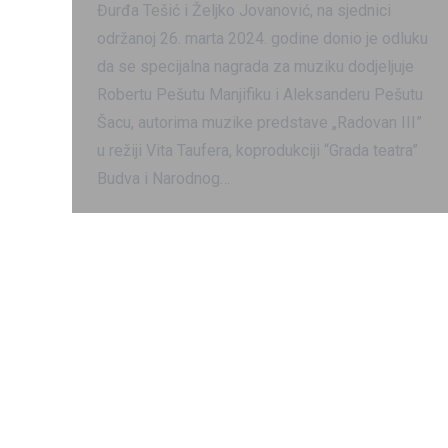
Đurđa Tešić i Željko Jovanović, na sjednici
održanoj 26. marta 2024. godine donio je odluku
da se specijalna nagrada za muziku dodjeljuje
Robertu Pešutu Manjifiku i Aleksanderu Pešutu
Šacu, autorima muzike predstave „Radovan III”
u režiji Vita Taufera, koprodukciji “Grada teatra”
Budva i Narodnog…