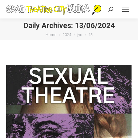
Search:
Daily Archives:
13/06/2024
You are here:
Home
2024
јун
13