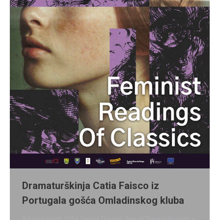
Dramaturškinja Catia Faisco iz
Portugala gošća Omladinskog kluba
Arhiva novosti 2024
,
Sexual Theatre
,
Sexual Theatre Novosti