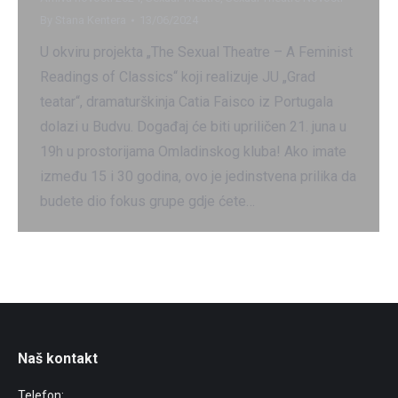
By
Stana Kentera
13/06/2024
U okviru projekta „The Sexual Theatre – A Feminist
Readings of Classics“ koji realizuje JU „Grad
teatar“, dramaturškinja Catia Faisco iz Portugala
dolazi u Budvu. Događaj će biti upriličen 21. juna u
19h u prostorijama Omladinskog kluba! Ako imate
između 15 i 30 godina, ovo je jedinstvena prilika da
budete dio fokus grupe gdje ćete…
Naš kontakt
Telefon: