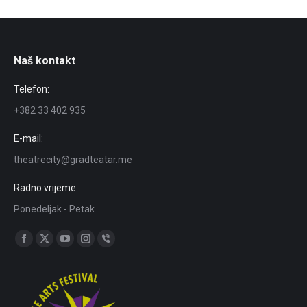
Naš kontakt
Telefon:
+382 33 402 935
E-mail:
theatrecity@gradteatar.me
Radno vrijeme:
Ponedeljak - Petak
Find us on:
Facebook
X
YouTube
Instagram
Viber
page
page
page
page
page
opens
opens
opens
opens
opens
in
in
in
in
in