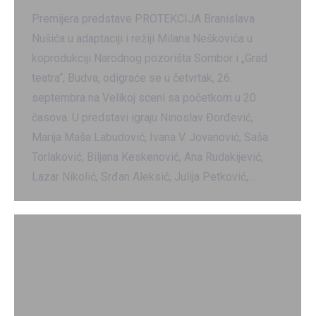
Premijera predstave PROTEKCIJA Branislava
Nušića u adaptaciji i režiji Milana Neškovića u
koprodukciji Narodnog pozorišta Sombor i „Grad
teatra“, Budva, odigraće se u četvrtak, 26.
septembra na Velikoj sceni sa početkom u 20
časova. U predstavi igraju Ninoslav Đorđević,
Marija Maša Labudović, Ivana V. Jovanović, Saša
Torlaković, Biljana Keskenović, Ana Rudakijević,
Lazar Nikolić, Srđan Aleksić, Julija Petković,…