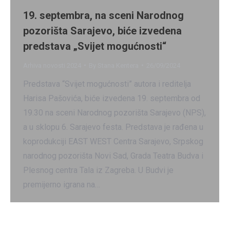
19. septembra, na sceni Narodnog
pozorišta Sarajevo, biće izvedena
predstava „Svijet mogućnosti“
Arhiva novosti 2024
By
Stana Kentera
26/09/2024
Predstava “Svijet mogućnosti” autora i reditelja
Harisa Pašovića, biće izvedena 19. septembra od
19.30 na sceni Narodnog pozorišta Sarajevo (NPS),
a u sklopu 6. Sarajevo festa. Predstava je rađena u
koprodukciji EAST WEST Centra Sarajevo, Srpskog
narodnog pozorišta Novi Sad, Grada Teatra Budva i
Plesnog centra Tala iz Zagreba. U Budvi je
premijerno igrana na…