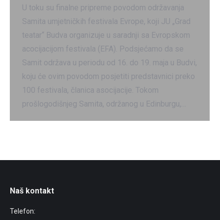
U toku su finalne pripreme povodom održavanja
Samita umjetničkih festivala Evrope, koji JU „Grad
teatar“ Budva organizuje u saradnji sa Evropskom
acocijacijom festivala (EFA). Podsjećamo da se
Samit održava u periodu od 16. do 19. maja u Budvi,
koju će ovim povodom posjetiti predstavnici preko
100 festivala, članica asocijacije. Tokom
prošlogodišnjeg Samita, održanog u Edinburgu,…
Naš kontakt
Telefon: