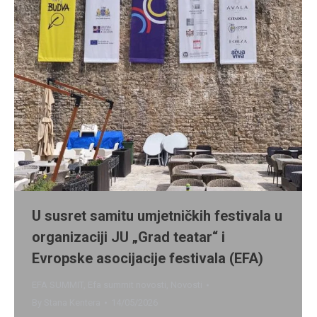
U susret samitu umjetničkih festivala u
organizaciji JU „Grad teatar“ i
Evropske asocijacije festivala (EFA)
EFA SUMMIT
,
Efa summit novosti
,
Novosti
By
Stana Kentera
14/05/2026