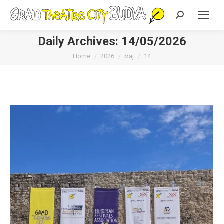
Search:
Daily Archives:
14/05/2026
You are here:
Home
2026
мај
14