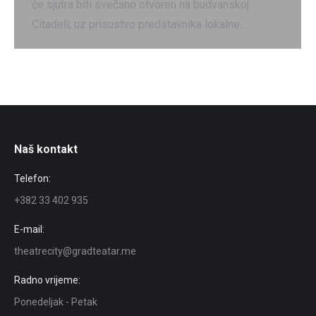
će sjutra biti svečano otvoren na budvanskoj
Citadeli, uz prisustvo predstavnika lokalne…
Naš kontakt
Telefon:
+382 33 402 935
E-mail:
theatrecity@gradteatar.me
Radno vrijeme:
Ponedeljak - Petak