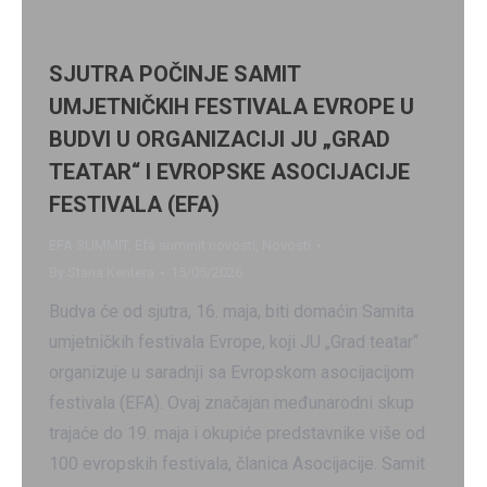
SJUTRA POČINJE SAMIT
UMJETNIČKIH FESTIVALA EVROPE U
BUDVI U ORGANIZACIJI JU „GRAD
TEATAR“ I EVROPSKE ASOCIJACIJE
FESTIVALA (EFA)
EFA SUMMIT
,
Efa summit novosti
,
Novosti
By
Stana Kentera
15/05/2026
Budva će od sjutra, 16. maja, biti domaćin Samita
umjetničkih festivala Evrope, koji JU „Grad teatar“
organizuje u saradnji sa Evropskom asocijacijom
festivala (EFA). Ovaj značajan međunarodni skup
trajaće do 19. maja i okupiće predstavnike više od
100 evropskih festivala, članica Asocijacije. Samit