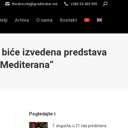
theatrecity@gradteatar.me
+382 33 402 935
Search:
telji
Arhiva
O nama
Kontakt
s biće izvedena predstava
o Mediterana”
Pogledajte i:
7. avgusta, u 21 čas predstava