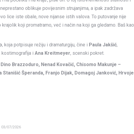
neprestano oblikuje povijesnim strujanjima, a ipak zadržava
vo lice iste obale, nove nijanse istih valova. To putovanje nije
krajolik koji promatramo, već i način na koji ga gledamo. Baš kao
o
, koja potpisuje režiju i dramaturgiju, čine i
Paula Jakšić
,
,
kostimografija i
Ana Kreitmeyer
, scenski pokret.
, Dino Brazzoduro, Nenad Kovačić, Chisomo Makunje –
ja Stanišić Šperanda, Franjo Dijak, Domagoj Janković, Hrvoje
03/07/2026