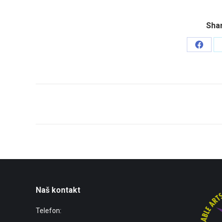
Shar
Share
on
Faceb
Post
navigation
Naš kontakt
Telefon: