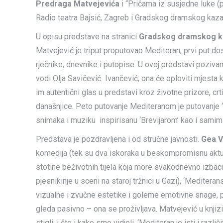
Predraga Matvejevića
i “Pričama iz susjedne luke (
Radio teatra Bajsić, Zagreb i Gradskog dramskog kazal
U opisu predstave na stranici
Gradskog dramskog ka
Matvejević je triput proputovao Mediteran; prvi put dosl
rječnike, dnevnike i putopise. U ovoj predstavi poziva
vodi Olja Savičević Ivančević; ona će oploviti mjesta ko
im autentični glas u predstavi kroz životne prizore, cr
današnjice. Peto putovanje Mediteranom je putovanje ‘t
snimaka i muziku inspirisanu ‘Brevijarom’ kao i sami
Predstava je pozdravljena i od stručne javnosti.
Gea V
komedija (tek su dva iskoraka u beskompromisnu aktual
stotine beživotnih tijela koja more svakodnevno izbac
pjesnikinje u sceni na staroj tržnici u Gazi), ‘Mediter
vizualne i zvučne estetike i goleme emotivne snage, p
gleda pasivno – ona se proživljava. Matvejević u knjiz
stigli, i što i kako smo vidjeli. ‘Mediteran je isti i razli