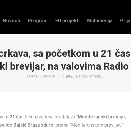
Novosti
Program
EU projekti
Multimedija
Prija
 crkava, sa početkom u 21 ča
i brevijar, na valovima Radi
You are here:
Home
Novosti
3. jula, na sceni između…
kom
u 21 čas
biće izvedena predstava “
Mediteranski brevijar,
avlice Bajsić Brazzoduro
, prema “Mediteranskom brevijaru”