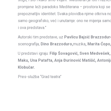
promjene leži paradoks Mediterana – prostora koji se 
prepoznatljiv identitet. Svaka plovidba njime otkriva no
samo geografsko, već i unutarnje: ono ne mijenja samo 
i ova predstava.”
Autorski tim predstave, uz
Pavlicu Bajsić Brazzodur
scenografija,
Dino Brazzoduro,
muzika
, Marita Ćopo
U predstavi igraju:
Filip Šovagović, Sven Medvešek
Maku, Una Patafta, Anja Đurinović Matišić, Antoni
Klobučar.
Pres-služba “Grad teatra”