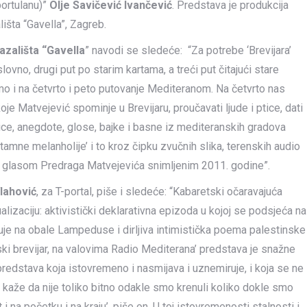
portulanu)”
Olje Savičević Ivančević
. Predstava je produkcija
išta “Gavella”, Zagreb.
zališta “Gavella
” navodi se sledeće: “Za potrebe ‘Brevijara’
ovno, drugi put po starim kartama, a treći put čitajući stare
mo i na četvrto i peto putovanje Mediteranom. Na četvrto nas
je Matvejević spominje u Brevijaru, proučavati ljude i ptice, dati
tice, anegdote, glose, bajke i basne iz mediteranskih gradova
amne melanholije’ i to kroz čipku zvučnih slika, terenskih audio
m glasom Predraga Matvejevića snimljenim 2011. godine”.
lahović
, za T-portal, piše i sledeće: “Kabaretski očaravajuća
izaciju: aktivistički deklarativna epizoda u kojoj se podsjeća na
uje na obale Lampeduse i dirljiva intimistička poema palestinske
anski brevijar, na valovima Radio Mediterana’ predstava je snažne
redstava koja istovremeno i nasmijava i uznemiruje, i koja se ne
i kaže da nije toliko bitno odakle smo krenuli koliko dokle smo
čit i na početku i na kraju’, piše on. U toj istovremenosti stalnosti i