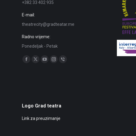
+382 33 402 935
E-mail:
theatrecity@gradteatar.me
Radno vrijeme:
Ponedeljak - Petak
Find us on:
Facebook
X
YouTube
Instagram
Viber
page
page
page
page
page
opens
opens
opens
opens
opens
in
in
in
in
in
new
new
new
new
new
window
window
window
window
window
Logo Grad teatra
Link za preuzimanje