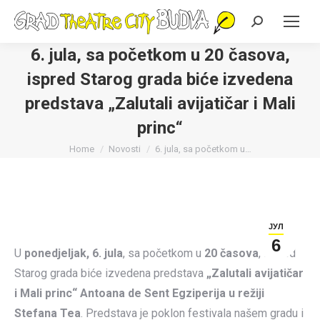
Search:
6. jula, sa početkom u 20 časova,
ispred Starog grada biće izvedena
predstava „Zalutali avijatičar i Mali
princ“
You are here:
Home
Novosti
6. jula, sa početkom u…
ЈУЛ
6
U
ponedjeljak, 6. jula
, sa početkom u
20 časova
, ispred
Starog grada biće izvedena predstava
„Zalutali avijatičar
i Mali princ“ Antoana de Sent Egziperija u režiji
Stefana Tea
. Predstava je poklon festivala našem gradu i