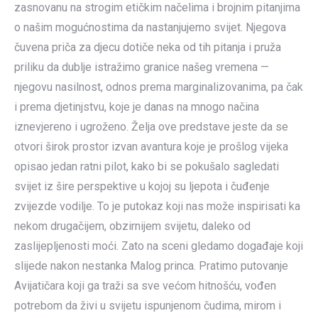
zasnovanu na strogim etičkim načelima i brojnim pitanjima
o našim mogućnostima da nastanjujemo svijet. Njegova
čuvena priča za djecu dotiče neka od tih pitanja i pruža
priliku da dublje istražimo granice našeg vremena —
njegovu nasilnost, odnos prema marginalizovanima, pa čak
i prema djetinjstvu, koje je danas na mnogo načina
iznevjereno i ugroženo. Želja ove predstave jeste da se
otvori širok prostor izvan avantura koje je prošlog vijeka
opisao jedan ratni pilot, kako bi se pokušalo sagledati
svijet iz šire perspektive u kojoj su ljepota i čuđenje
zvijezde vodilje. To je putokaz koji nas može inspirisati ka
nekom drugačijem, obzirnijem svijetu, daleko od
zaslijepljenosti moći. Zato na sceni gledamo događaje koji
slijede nakon nestanka Malog princa. Pratimo putovanje
Avijatičara koji ga traži sa sve većom hitnošću, vođen
potrebom da živi u svijetu ispunjenom čudima, mirom i