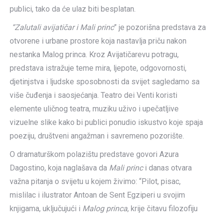
publici, tako da će ulaz biti besplatan.
“Zalutali avijatičar i Mali princ
” je pozorišna predstava za
otvorene i urbane prostore koja nastavlja priču nakon
nestanka Malog princa. Kroz Avijatičarevu potragu,
predstava istražuje teme mira, ljepote, odgovornosti,
djetinjstva i ljudske sposobnosti da svijet sagledamo sa
više čuđenja i saosjećanja. Teatro dei Venti koristi
elemente uličnog teatra, muziku uživo i upečatljive
vizuelne slike kako bi publici ponudio iskustvo koje spaja
poeziju, društveni angažman i savremeno pozorište.
O dramaturškom polazištu predstave govori Azura
Dagostino, koja naglašava da
Mali princ
i danas otvara
važna pitanja o svijetu u kojem živimo: “Pilot, pisac,
mislilac i ilustrator Antoan de Sent Egziperi u svojim
knjigama, uključujući i
Malog princa
, krije čitavu filozofiju