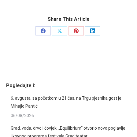
Share This Article
Share
Share
Share
Share
on
on
on
on
Facebook
X
Pinterest
LinkedIn
Post
navigation
Pogledajte i:
6. avgusta, sa početkom u 21 čas, na Trgu pjesnika gost je
Mihajlo Pantić
06/08/2026
Grad, voda, drvo i čovjek: „Equilibrium“ otvorio novo poglavlje
likovnog programa festivala Grad teatar