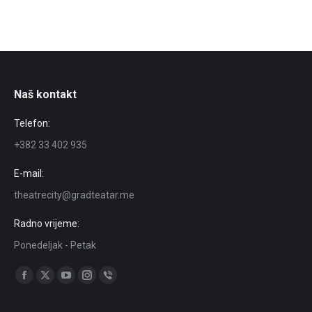
Naš kontakt
Telefon:
+382 33 402 935
E-mail:
theatrecity@gradteatar.me
Radno vrijeme:
Ponedeljak - Petak
Find us on:
Facebook
X
YouTube
Instagram
Viber
page
page
page
page
page