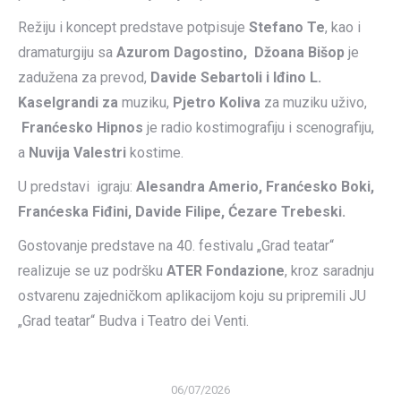
Režiju i koncept predstave potpisuje
Stefano Te
, kao i
dramaturgiju sa
Azurom Dagostino, Džoana Bišop
je
zadužena za prevod,
Davide Sebartoli i Iđino L.
Kaselgrandi za
muziku,
Pjetro Koliva
za muziku uživo,
Franćesko Hipnos
je radio kostimografiju i scenografiju,
a
Nuvija Valestri
kostime.
U predstavi igraju:
Alesandra Amerio, Franćesko Boki,
Franćeska Fiđini, Davide Filipe, Ćezare Trebeski.
Gostovanje predstave na 40. festivalu „Grad teatar“
realizuje se uz podršku
ATER Fondazione
, kroz saradnju
ostvarenu zajedničkom aplikacijom koju su pripremili JU
„Grad teatar“ Budva i Teatro dei Venti.
06/07/2026