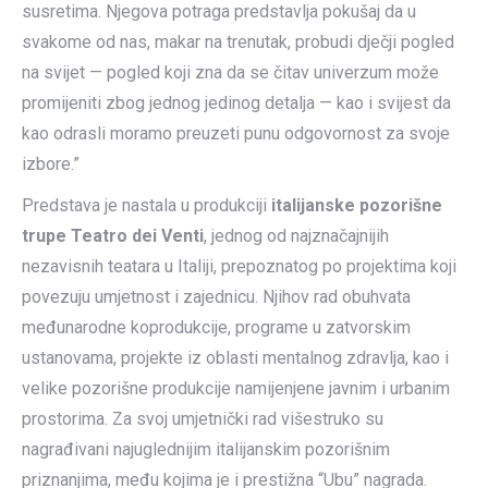
susretima. Njegova potraga predstavlja pokušaj da u
svakome od nas, makar na trenutak, probudi dječji pogled
na svijet — pogled koji zna da se čitav univerzum može
promijeniti zbog jednog jedinog detalja — kao i svijest da
kao odrasli moramo preuzeti punu odgovornost za svoje
izbore.”
Predstava je nastala u produkciji
italijanske pozorišne
trupe Teatro dei Venti
, jednog od najznačajnijih
nezavisnih teatara u Italiji, prepoznatog po projektima koji
povezuju umjetnost i zajednicu. Njihov rad obuhvata
međunarodne koprodukcije, programe u zatvorskim
ustanovama, projekte iz oblasti mentalnog zdravlja, kao i
velike pozorišne produkcije namijenjene javnim i urbanim
prostorima. Za svoj umjetnički rad višestruko su
nagrađivani najuglednijim italijanskim pozorišnim
priznanjima, među kojima je i prestižna “Ubu” nagrada.