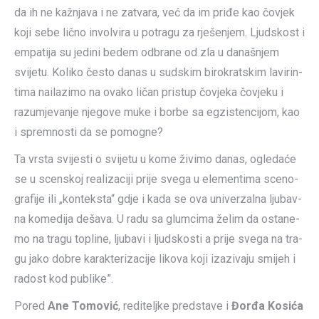
da ih ne kažnja­va i ne zatva­ra, već da im pri­đe kao čovjek
koji sebe lič­no invol­vi­ra u potra­gu za rješe­njem. Ljud­skost i
empa­ti­ja su jedi­ni bedem odbra­ne od zla u dana­šnjem
svije­tu. Koli­ko često danas u sud­skim biro­krat­skim lavi­rin­
ti­ma nai­la­zi­mo na ova­ko ličan pri­stup čovje­ka čovje­ku i
raz­u­mje­va­nje njego­ve muke i bor­be sa egzi­sten­ci­jom, kao
i sprem­no­sti da se pomog­ne?
Ta vrsta svije­sti o svije­tu u kome živi­mo danas, ogle­da­će
se u scen­skoj rea­li­za­ci­ji prije sve­ga u ele­men­ti­ma sce­no­
gra­fi­je ili „kon­tek­sta“ gdje i kada se ova uni­ver­zal­na ljubav­
na kome­di­ja deša­va. U radu sa glum­ci­ma želim da osta­ne­
mo na tra­gu topli­ne, ljuba­vi i ljud­sko­sti a prije sve­ga na tra­
gu jako dobre karak­te­ri­za­ci­je liko­va koji iza­zi­va­ju smijeh i
radost kod publi­ke”.
Pored
Ane Tomović
, rediteljke predstave i
Đorđa Kosića