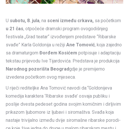
U
subotu, 8. jula
, na
sceni između crkava,
sa početkom
u 21 čas
, otpočeće dramski program ovogodišnjeg
festivala „Grad teatar“ izvođenjem predstave “Ribarske
svađe” Karla Goldonija u režiji
Ane Tomović
, koja zajedno
sa dramaturgom
Đorđem Kosićem
potpisuje i adaptaciju
tekstau prijevodu Ive Tijardovića. Predstava je produkcija
Narodnog pozorišta Beograd
gdje je premijerno
izvedena početkom ovog mjeseca.
U riječi rediteljke Ana Tomović navodi da:“Gol­do­ni­je­va
kome­di­ja karak­te­ra ‘Ribar­ske sva­đe’ osva­ja publi­ku i
poslije dve­sta pede­set godi­na svo­jim komič­nim i dir­lji­vim
pri­ka­zom ljubo­mo­re iz ljuba­vi i siro­ma­štva. Sva­đa koja
nasta­je tri­vi­jal­no izme­đu dvije siro­ma­šne ribar­ske poro­di­
ce koje žive jed­na do dru­ge u malom ribar­skom mestu i