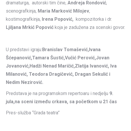
dramaturga, autorski tim čine,
Andreja Rondović
,
scenografkinja,
Maria Marković Milojev
,
kostimografkinja,
Irena Popović
,
kompozitorka i dr.
Ljiljana Mrkić Popović
koja je zadužena za scenski govor.
U predstavi igraju:
Branislav Tomašević,Ivana
Šćepanović,Tamara Šustić,Vučić Perović,Jovan
Jovanović,Hadži Nenad Maričić,Zlatija Ivanović, Iva
Milanović, Teodora Dragičević, Dragan Sekulić i
Nedim Nezirović.
Predstava je na programskom repertoaru i nedjelju
9.
jula,
na sceni između crkava, sa početkom u 21 čas
Pres-služba “Grada teatra”