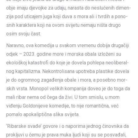
obje ima­ju djevoj­ke za uda­ju, nara­sta do neslu­će­nih dimen­
zi­ja pod uti­ca­jem juga koji duva s mora ali i tvr­dih a pono­
snih karak­te­ra koji na ovom svije­tu nema­ju ništa dru­go
osim svo­ju čast.
Narav­no, ova kome­di­ja u sva­kom vre­me­nu dobi­ja dru­ga­či­ji
odjek – 2023. godi­ne more i mor­ska oba­la izlo­že­ni su
eko­lo­škoj kata­stro­fi do koje je dove­la pohle­pa neo­li­be­ral­
nog kapi­ta­li­zma. Nekon­tro­li­sa­na upo­tre­ba pla­sti­ke dove­la
je do ogrom­nog zaga­đe­nja oba­le i mora, a poseb­no mor­
skih vrsta. Mono­pol veli­kih kom­pa­ni­ja doveo je do toga da
mali ribar nema od čega da živi. U tom smi­slu, u mom
viđe­nju Gol­do­ni­je­ve kome­di­je, to nije roman­tič­na, već
poma­lo apo­ka­lip­tič­na sli­ka svije­ta.
‘Ribar­ske sva­đe’ govo­re i o napo­ri­ma jed­nog činov­ni­ka da
pro­klju­vi u čemu je pra­va muka ljudi koji su se posva­đa­li,