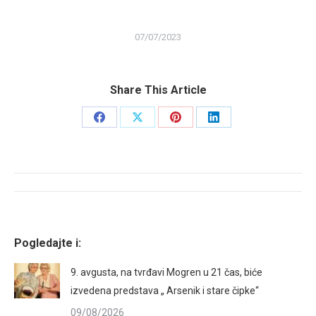
07/07/2023
Share This Article
Share
Share
Share
Share
on
on
on
on
Facebook
X
Pinterest
LinkedIn
Post
navigation
Pogledajte i:
9. avgusta, na tvrđavi Mogren u 21 čas, biće
izvedena predstava „ Arsenik i stare čipke“
09/08/2026