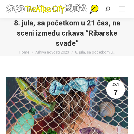
Search:
8. jula, sa početkom u 21 čas, na
sceni između crkava “Ribarske
svađe”
You are here:
Home
Arhiva novosti 2023
8. jula, sa početkom u…
ЈУЛ
7