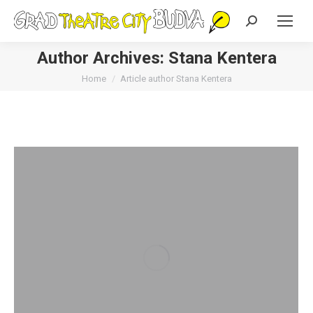
Search:
Author Archives:
Stana Kentera
You are here:
Home
Article author Stana Kentera