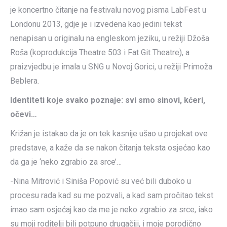
je koncertno čitanje na festivalu novog pisma LabFest u
Londonu 2013, gdje je i izvedena kao jedini tekst
nenapisan u originalu na engleskom jeziku, u režiji Džoša
Roša (koprodukcija Theatre 503 i Fat Git Theatre), a
praizvjedbu je imala u SNG u Novoj Gorici, u režiji Primoža
Beblera.
Identiteti koje svako poznaje: svi smo sinovi, kćeri,
očevi…
Križan je istakao da je on tek kasnije ušao u projekat ove
predstave, a kaže da se nakon čitanja teksta osjećao kao
da ga je ‘neko zgrabio za srce’…
-Nina Mitrović i Siniša Popović su već bili duboko u
procesu rada kad su me pozvali, a kad sam pročitao tekst
imao sam osjećaj kao da me je neko zgrabio za srce, iako
su moji roditelji bili potpuno drugačiji, i moje porodično