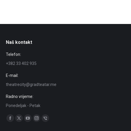
Naš kontakt
Telefon:
+382 33 402 935
E-mail:
theatrecity@gradteatar.me
Radno vrijeme:
Ponedeljak - Petak
Find us on:
Facebook
X
YouTube
Instagram
Viber
page
page
page
page
page