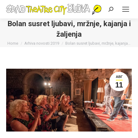
Search:
Bolan susret ljubavi, mržnje, kajanja i
žaljenja
You are here:
Home
Arhiva novosti 2019
Bolan susret ljubavi, mržnje, kajanja…
АВГ
11