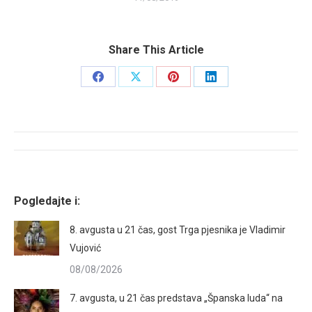
Share This Article
Share
Share
Share
Share
on
on
on
on
Facebook
X
Pinterest
LinkedIn
Post
navigation
Pogledajte i:
8. avgusta u 21 čas, gost Trga pjesnika je Vladimir
Vujović
08/08/2026
7. avgusta, u 21 čas predstava „Španska luda“ na