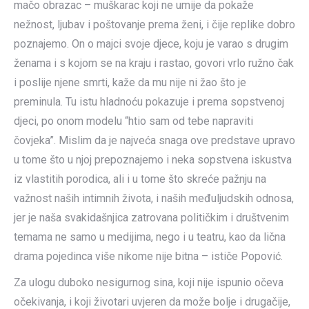
mačo obrazac – muškarac koji ne umije da pokaže
nežnost, ljubav i poštovanje prema ženi, i čije replike dobro
poznajemo. On o majci svoje djece, koju je varao s drugim
ženama i s kojom se na kraju i rastao, govori vrlo ružno čak
i poslije njene smrti, kaže da mu nije ni žao što je
preminula. Tu istu hladnoću pokazuje i prema sopstvenoj
djeci, po onom modelu “htio sam od tebe napraviti
čovjeka”. Mislim da je najveća snaga ove predstave upravo
u tome što u njoj prepoznajemo i neka sopstvena iskustva
iz vlastitih porodica, ali i u tome što skreće pažnju na
važnost naših intimnih života, i naših međuljudskih odnosa,
jer je naša svakidašnjica zatrovana političkim i društvenim
temama ne samo u medijima, nego i u teatru, kao da lična
drama pojedinca više nikome nije bitna – ističe Popović.
Za ulogu duboko nesigurnog sina, koji nije ispunio očeva
očekivanja, i koji životari uvjeren da može bolje i drugačije,