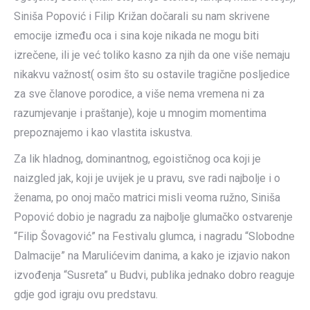
Siniša Popović i Filip Križan dočarali su nam skrivene
emocije između oca i sina koje nikada ne mogu biti
izrečene, ili je već toliko kasno za njih da one više nemaju
nikakvu važnost( osim što su ostavile tragične posljedice
za sve članove porodice, a više nema vremena ni za
razumjevanje i praštanje), koje u mnogim momentima
prepoznajemo i kao vlastita iskustva.
Za lik hladnog, dominantnog, egoističnog oca koji je
naizgled jak, koji je uvijek je u pravu, sve radi najbolje i o
ženama, po onoj mačo matrici misli veoma ružno, Siniša
Popović dobio je nagradu za najbolje glumačko ostvarenje
“Filip Šovagović” na Festivalu glumca, i nagradu “Slobodne
Dalmacije” na Marulićevim danima, a kako je izjavio nakon
izvođenja “Susreta” u Budvi, publika jednako dobro reaguje
gdje god igraju ovu predstavu.