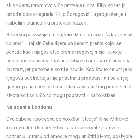
ali se karakterom sve više pretvara u oca, Filip Križan je
takođe dobio nagradu “Filip Šovagović”, a proglašen je i
najboljim glumcem u protekloij sezoni.
-Obrasci ponašanja su isti, kao da se prenose “s koljena na
koljeno” – taj sin čeka dijete sa ženom prema kojoj se
ponaša kao i njegov otac prema njegovoj majci, iako je
očigledno da on ima topline i ljubavi u sebi, ali ne umije da
ih izrazi, jer ga tome niko nije naučio. Kao što to ne umije ni
njegova sestra, koja nije prisutna u predstavi, ali se o njoj
govori, pa na sceni vidimo jedan začarani krug promašenih
života koji se više ne mogu popraviti – kaže Križan.
Na sceni u Londonu
Ova duboka i potresna psihološka “studija” Nine Mitrović,
koja nemilosrdno detektuje kako nam roditelji u svom
neznanju i strahu od emocija mogu uništiti živote, doživjela