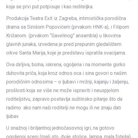
koja se prvi put potpisuje i kao rediteljka.
Produkcija Teatra Exit iz Zagreba, intimistička porodična
drama sa Sinišom Popovićem (prvakom HNK-a), i Filipom
Križanom (prvakom “Gavelinog” ansambla) u likovima
glavnih junaka, izvedena je pred prepunim gledalištem
crkve Santa Marija, koje je predstavu ispratila ovacijama.
Ova dirljiva, bolna, iskrena, ogoljena i na momente gorko
duhovita priča, koja kroz odnos oca i sina govori o našim
porodičnim odnosima – o ljubavi i mržnji, kajanju i žaljenju,
prošlosti koja se više ne može ispraviti i neuspjelom
roditeljstvu, zapravo postavlja suštinsko pitanje što da
radimo ako nam naši roditelji ne mogu ili ne znaju dati
ljubav.
U snažnoj i briljantnoj jednočasovnoj igri, na gotovo
ogoljenoj sceni (mali sto, dvije stolice, lampa, mala fotelja),