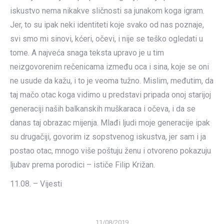
iskustvo nema nikakve sličnosti sa junakom koga igram.
Jer, to su ipak neki identiteti koje svako od nas poznaje,
svi smo mi sinovi, kćeri, očevi, i nije se teško ogledati u
tome. A najveća snaga teksta upravo je u tim
neizgovorenim rečenicama između oca i sina, koje se oni
ne usude da kažu, i to je veoma tužno. Mislim, međutim, da
taj mačo otac koga vidimo u predstavi pripada onoj starijoj
generaciji naših balkanskih muškaraca i očeva, i da se
danas taj obrazac mijenja. Mlađi ljudi moje generacije ipak
su drugačiji, govorim iz sopstvenog iskustva, jer sam i ja
postao otac, mnogo više poštuju ženu i otvoreno pokazuju
ljubav prema porodici – ističe Filip Križan.
11.08. – Vijesti
11/08/2019