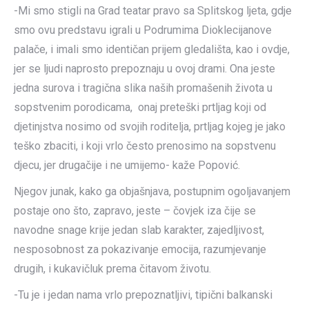
-Mi smo stigli na Grad teatar pravo sa Splitskog ljeta, gdje
smo ovu predstavu igrali u Podrumima Dioklecijanove
palače, i imali smo identičan prijem gledališta, kao i ovdje,
jer se ljudi naprosto prepoznaju u ovoj drami. Ona jeste
jedna surova i tragična slika naših promašenih života u
sopstvenim porodicama, onaj preteški prtljag koji od
djetinjstva nosimo od svojih roditelja, prtljag kojeg je jako
teško zbaciti, i koji vrlo često prenosimo na sopstvenu
djecu, jer drugačije i ne umijemo- kaže Popović.
Njegov junak, kako ga objašnjava, postupnim ogoljavanjem
postaje ono što, zapravo, jeste – čovjek iza čije se
navodne snage krije jedan slab karakter, zajedljivost,
nesposobnost za pokazivanje emocija, razumjevanje
drugih, i kukavičluk prema čitavom životu.
-Tu je i jedan nama vrlo prepoznatljivi, tipični balkanski