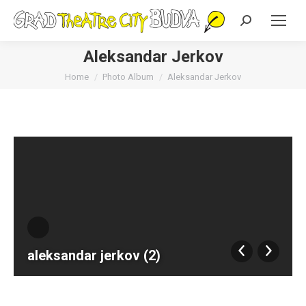
Search:
Aleksandar Jerkov
You are here:
Home
Photo Album
Aleksandar Jerkov
aleksandar jerkov (2)