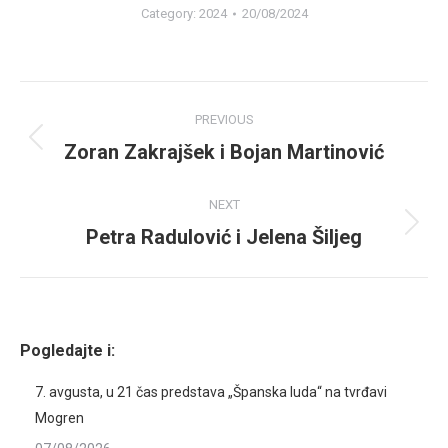
Category:
2024
20/08/2024
Album
PREVIOUS
navigation
Zoran Zakrajšek i Bojan Martinović
Previous
album:
NEXT
Petra Radulović i Jelena Šiljeg
Next
album:
Pogledajte i:
7. avgusta, u 21 čas predstava „Španska luda“ na tvrđavi
Mogren