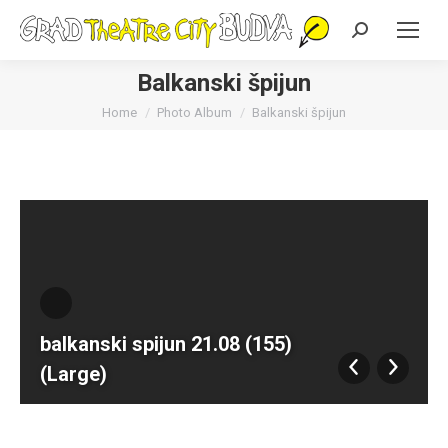
Search:
Balkanski špijun
You are here:
Home
Photo Album
Balkanski špijun
balkanski spijun 21.08 (155)
(Large)