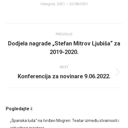
Category:
2021
22/08/2021
Album
PREVIOUS
navigation
Dodjela nagrade „Stefan Mitrov Ljubiša“ za
Previous
2019-2020.
album:
NEXT
Konferencija za novinare 9.06.2022.
Next
album:
Pogledajte i:
„Španska luda“ na tvrđavi Mogren: Teatar između stvarnosti i