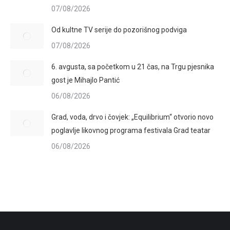
07/08/2026
Od kultne TV serije do pozorišnog podviga
07/08/2026
6. avgusta, sa početkom u 21 čas, na Trgu pjesnika
gost je Mihajlo Pantić
06/08/2026
Grad, voda, drvo i čovjek: „Equilibrium“ otvorio novo
poglavlje likovnog programa festivala Grad teatar
06/08/2026