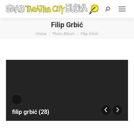
Search:
Filip Grbić
You are here:
Home
Photo Album
Filip Grbić
filip grbić (28)