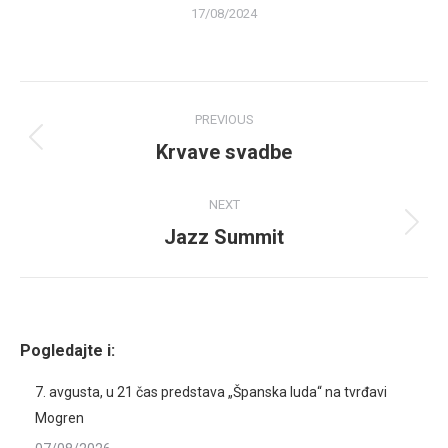
17/08/2024
Album
PREVIOUS
navigation
Krvave svadbe
Previous
album:
NEXT
Jazz Summit
Next
album:
Pogledajte i:
7. avgusta, u 21 čas predstava „Španska luda“ na tvrđavi
Mogren