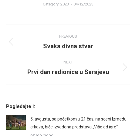
Category:
2023
04/12/2023
Album
PREVIOUS
navigation
Svaka divna stvar
Previous
album:
NEXT
Prvi dan radionice u Sarajevu
Next
album:
Pogledajte i:
5. avgusta, sa početkom u 21 čas, na sceni Između
crkava, biće izvedena predstava „Više od igre“