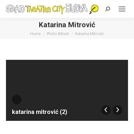
Search:
Katarina Mitrović
You are here:
Home
Photo Album
Katarina Mitrović
katarina mitrović (2)