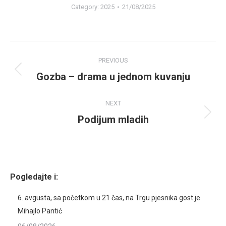
Category:
2025
21/08/2025
Album
PREVIOUS
navigation
Gozba – drama u jednom kuvanju
Previous
album:
NEXT
Podijum mladih
Next
album:
Pogledajte i:
6. avgusta, sa početkom u 21 čas, na Trgu pjesnika gost je
Mihajlo Pantić