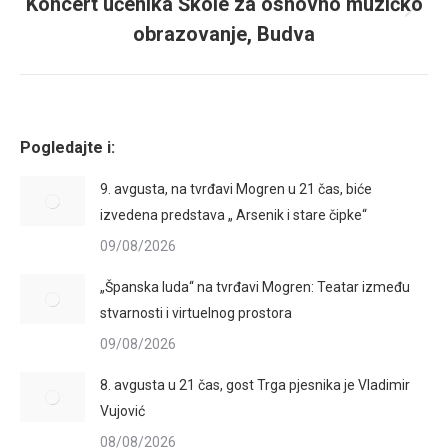
Koncert učenika Škole za osnovno muzičko
Next
obrazovanje, Budva
album:
Pogledajte i:
9. avgusta, na tvrđavi Mogren u 21 čas, biće
izvedena predstava „ Arsenik i stare čipke“
09/08/2026
„Španska luda“ na tvrđavi Mogren: Teatar između
stvarnosti i virtuelnog prostora
09/08/2026
8. avgusta u 21 čas, gost Trga pjesnika je Vladimir
Vujović
08/08/2026