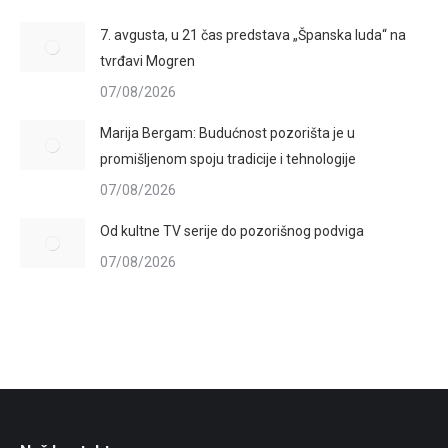
7. avgusta, u 21 čas predstava „Španska luda“ na
tvrđavi Mogren
07/08/2026
Marija Bergam: Budućnost pozorišta je u
promišljenom spoju tradicije i tehnologije
07/08/2026
Od kultne TV serije do pozorišnog podviga
07/08/2026