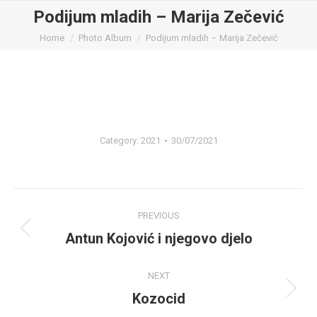
Podijum mladih – Marija Zečević
You are here:
Home
Photo Album
Podijum mladih – Marija Zečević
Category:
2021
30/07/2021
Album
PREVIOUS
navigation
Antun Kojović i njegovo djelo
Previous
album:
NEXT
Kozocid
Next