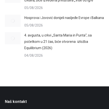
crkava, biće izvedena predstava „Više od igre“
05/08/2026
Hosprova i Jovović donijeli nasljeđe Evrope i Balkana
05/08/2026
4. avgusta, u crkvi „Santa Maria in Punta“, sa
početkom u 21 čas, biće otvorena izložba
Equilibrium (2026)
04/08/2026
Naš kontakt