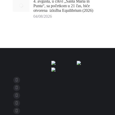
4. avgusta, u crkvi „Santa Maria in
Punta“, sa početkom u 21 čas, biće
otvorena izložba Equilibrium (2026)
04/08/2026