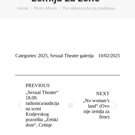
You are here:
Home
Photo Album
Prvi ciklus proba za predstavu…
Categories:
2025
,
Sexual Theatre galerija
10/02/2025
Album
navigation
PREVIOUS
„Sexual Theatre“
NEXT
18.09.
„No woman’s
radionica/audicija
land“ (Ovo
Previous
Next
na sceni
nije zemlja za
album:
album:
Kraljevskog
žene)
pozorišta „Zetski
dom“, Cetinje