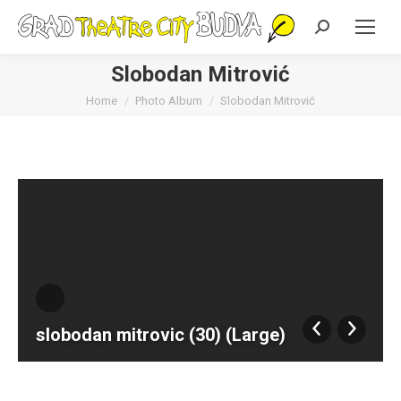
Search:
Slobodan Mitrović
You are here:
Home
Photo Album
Slobodan Mitrović
slobodan mitrovic (30) (Large)