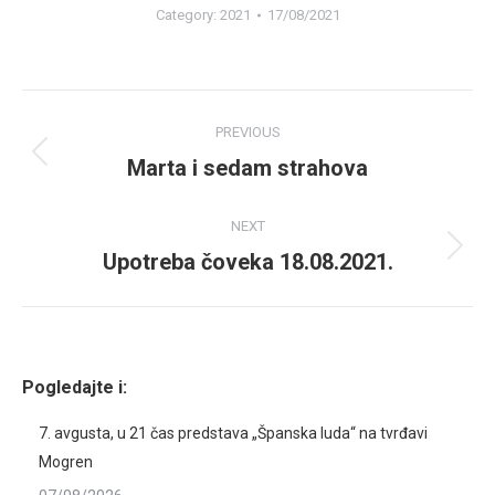
Category:
2021
17/08/2021
Album
PREVIOUS
navigation
Marta i sedam strahova
Previous
album:
NEXT
Upotreba čoveka 18.08.2021.
Next
album:
Pogledajte i:
7. avgusta, u 21 čas predstava „Španska luda“ na tvrđavi
Mogren