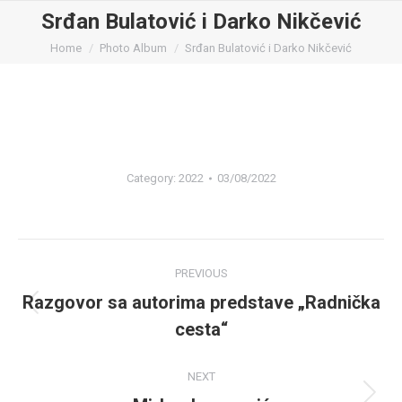
Srđan Bulatović i Darko Nikčević
You are here:
Home
Photo Album
Srđan Bulatović i Darko Nikčević
Category:
2022
03/08/2022
Album
PREVIOUS
navigation
Razgovor sa autorima predstave „Radnička
Previous
cesta“
album:
NEXT