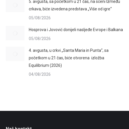
5. avgusta, sa početkom u 21 čas, na sceni Između
crkava, biće izvedena predstava „Više od igre“
05/08/2026
Hosprova i Jovović donijeli nasljeđe Evrope i Balkana
05/08/2026
4. avgusta, u crkvi „Santa Maria in Punta“, sa
početkom u 21 čas, biće otvorena izložba
Equilibrium (2026)
04/08/2026
Naš kontakt