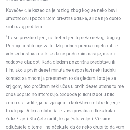
Kovačević je kazao da je razlog zbog kog se neko bavi
umjetnošću i pozorištem privatna odluka, ali da nije dobro
širiti svoj problem.
“To se privatno liječi, ne treba liječiti preko nekog drugog.
Postoje institucije za to. Moj odnos prema umjetnosti je
vrlo jednostavan, a to je da ne podnosim nasilje, mrak i
nadasve glupost. Kada gledam pozorišnu predstavu ili
film, ako u prvih deset minuta ne uspostavi neki ljudski
kontakt sa mnom ja prestanem to da gledam. Isto je sa
knjigom, ako pročitam neki užas u prvih deset strana to me
onda uopšte ne interesuje. Sloboda je lični izbor u bilo
čemu što radite, ja ne vjerujem u kolektivnu slobodu jer je
to utopija. A lična sloboda je vaša privatna odluka kako
ćete živjeti, šta ćete raditi, koga ćete voljeti. Vi samo
odlučujete o tome i ne očekujte da će neko drugi to da vam