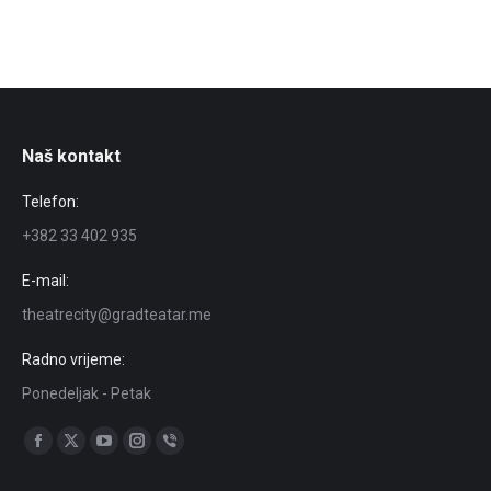
Naš kontakt
Telefon:
+382 33 402 935
E-mail:
theatrecity@gradteatar.me
Radno vrijeme:
Ponedeljak - Petak
Find us on:
Facebook
X
YouTube
Instagram
Viber
page
page
page
page
page