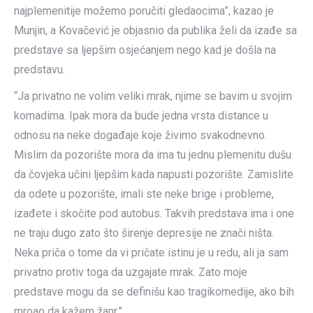
najplemenitije možemo poručiti gledaocima”, kazao je
Munjin, a Kovačević je objasnio da publika želi da izađe sa
predstave sa ljepšim osjećanjem nego kad je došla na
predstavu.
“Ja privatno ne volim veliki mrak, njime se bavim u svojim
komadima. Ipak mora da bude jedna vrsta distance u
odnosu na neke događaje koje živimo svakodnevno.
Mislim da pozorište mora da ima tu jednu plemenitu dušu
da čovjeka učini ljepšim kada napusti pozorište. Zamislite
da odete u pozorište, imali ste neke brige i probleme,
izađete i skočite pod autobus. Takvih predstava ima i one
ne traju dugo zato što širenje depresije ne znači ništa.
Neka priča o tome da vi pričate istinu je u redu, ali ja sam
privatno protiv toga da uzgajate mrak. Zato moje
predstave mogu da se definišu kao tragikomedije, ako bih
mroao da kažem žanr.”