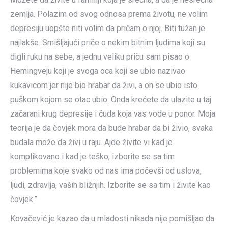
zemlja. Polazim od svog odnosa prema životu, ne volim
depresiju uopšte niti volim da pričam o njoj. Biti tužan je
najlakše. Smišljajući priče o nekim bitnim ljudima koji su
digli ruku na sebe, a jednu veliku priču sam pisao o
Hemingveju koji je svoga oca koji se ubio nazivao
kukavicom jer nije bio hrabar da živi, a on se ubio isto
puškom kojom se otac ubio. Onda krećete da ulazite u taj
začarani krug depresije i čuda koja vas vode u ponor. Moja
teorija je da čovjek mora da bude hrabar da bi živio, svaka
budala može da živi u raju. Ajde živite vi kad je
komplikovano i kad je teško, izborite se sa tim
problemima koje svako od nas ima počevši od uslova,
ljudi, zdravlja, vaših bližnjih. Izborite se sa tim i živite kao
čovjek.”
Kovačević je kazao da u mladosti nikada nije pomišljao da