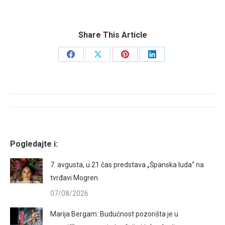
Share This Article
Share
Share
Share
Share
on
on
on
on
Facebook
X
Pinterest
LinkedIn
Post
navigation
Pogledajte i:
7. avgusta, u 21 čas predstava „Španska luda“ na
tvrđavi Mogren
07/08/2026
Marija Bergam: Budućnost pozorišta je u