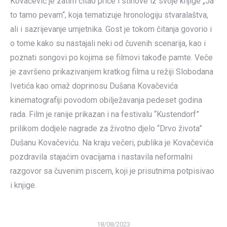
Kovačević je zatim čitao priče i stihove iz svoje knjige „Ja
to tamo pevam“, koja tematizuje hronologiju stvaralaštva,
ali i sazrijevanje umjetnika. Gost je tokom čitanja govorio i
o tome kako su nastajali neki od čuvenih scenarija, kao i
poznati songovi po kojima se filmovi takođe pamte. Veče
je završeno prikazivanjem kratkog filma u režiji Slobodana
Ivetića kao omaž doprinosu Dušana Kovačevića
kinematografiji povodom obilježavanja pedeset godina
rada. Film je ranije prikazan i na festivalu “Kustendorf”
prilikom dodjele nagrade za životno djelo “Drvo života”
Dušanu Kovačeviću. Na kraju večeri, publika je Kovačevića
pozdravila stajaćim ovacijama i nastavila neformalni
razgovor sa čuvenim piscem, koji je prisutnima potpisivao
i knjige.
18/08/2023