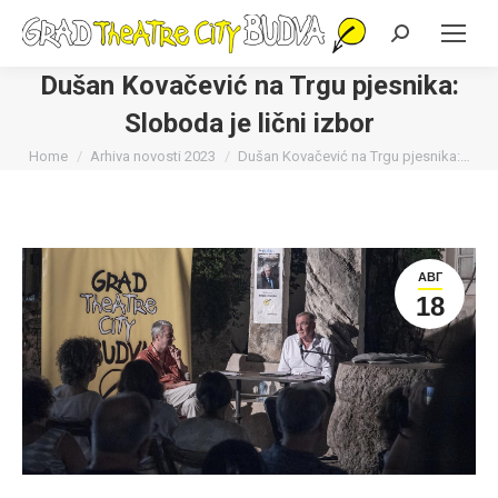
Search:
Dušan Kovačević na Trgu pjesnika:
Sloboda je lični izbor
You are here:
Home
Arhiva novosti 2023
Dušan Kovačević na Trgu pjesnika:…
АВГ
18