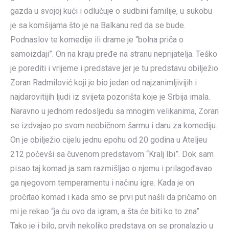
gazda u svojoj kući i odlučuje o sudbini familije, u sukobu
je sa komšijama što je na Balkanu red da se bude.
Podnaslov te komedije ili drame je “bolna priča o
samoizdaji”. On na kraju pređe na stranu neprijatelja. Teško
je porediti i vrijeme i predstave jer je tu predstavu obilježio
Zoran Radmilović koji je bio jedan od najzanimljivijih i
najdarovitijih ljudi iz svijeta pozorišta koje je Srbija imala.
Naravno u jednom redosljedu sa mnogim velikanima, Zoran
se izdvajao po svom neobičnom šarmu i daru za komediju.
On je obilježio cijelu jednu epohu od 20 godina u Ateljeu
212 počevši sa čuvenom predstavom “Kralj Ibi”. Dok sam
pisao taj komad ja sam razmišljao o njemu i prilagođavao
ga njegovom temperamentu i načinu igre. Kada je on
pročitao komad i kada smo se prvi put našli da pričamo on
mi je rekao “ja ću ovo da igram, a šta će biti ko to zna”.
Tako je i bilo, prvih nekoliko predstava on se pronalazio u