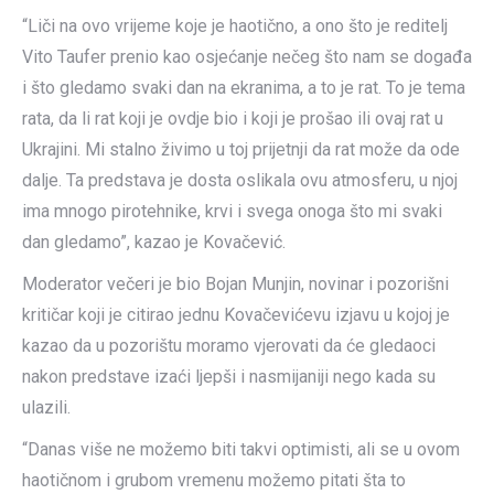
“Liči na ovo vrijeme koje je haotično, a ono što je reditelj
Vito Taufer prenio kao osjećanje nečeg što nam se događa
i što gledamo svaki dan na ekranima, a to je rat. To je tema
rata, da li rat koji je ovdje bio i koji je prošao ili ovaj rat u
Ukrajini. Mi stalno živimo u toj prijetnji da rat može da ode
dalje. Ta predstava je dosta oslikala ovu atmosferu, u njoj
ima mnogo pirotehnike, krvi i svega onoga što mi svaki
dan gledamo”, kazao je Kovačević.
Moderator večeri je bio Bojan Munjin, novinar i pozorišni
kritičar koji je citirao jednu Kovačevićevu izjavu u kojoj je
kazao da u pozorištu moramo vjerovati da će gledaoci
nakon predstave izaći ljepši i nasmijaniji nego kada su
ulazili.
“Danas više ne možemo biti takvi optimisti, ali se u ovom
haotičnom i grubom vremenu možemo pitati šta to