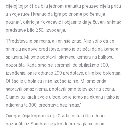
cijeloj toj priči, da bi u jednom trenutku preuzeo cijelu priču
u svoje ruke i krenuo da igra po onome po čemu je
poznat”, otkrio je Kovačević i objasnio da je čuveni snimak
predstave bilo 250. izvođenje.
“Predstava je snimana, ali on nije znao. Nije volio da se
snimaju njegove predstave, imao je osjećaj da ga kamera
špijunira. Mi smo postavili skrivenu kameru na balkonu
pozorišta. Kada smo se spremali da obilježimo 300.
izvođenje, on je odigrao 299 predstava, ali je bio bolestan.
Otišao je u bolnicu i nije izašao iz nje. Mi smo onda
napravili omaž njemu, postavili smo televizor na scenu.
Glumci su igrali svoje uloge, on je igrao na ekranu i tako je
odigrana ta 300. predstava bez njega.”
Ovogodišnja koprodukcija Grada teatra i Narodnog
pozorišta iz Sombora je jako dobra, naglasio je on.