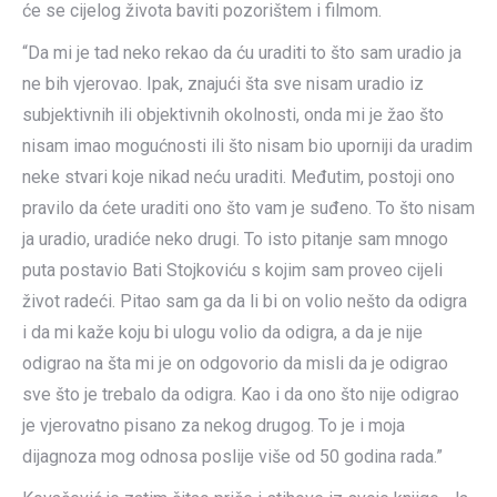
će se cijelog života baviti pozorištem i filmom.
“Da mi je tad neko rekao da ću uraditi to što sam uradio ja
ne bih vjerovao. Ipak, znajući šta sve nisam uradio iz
subjektivnih ili objektivnih okolnosti, onda mi je žao što
nisam imao mogućnosti ili što nisam bio uporniji da uradim
neke stvari koje nikad neću uraditi. Međutim, postoji ono
pravilo da ćete uraditi ono što vam je suđeno. To što nisam
ja uradio, uradiće neko drugi. To isto pitanje sam mnogo
puta postavio Bati Stojkoviću s kojim sam proveo cijeli
život radeći. Pitao sam ga da li bi on volio nešto da odigra
i da mi kaže koju bi ulogu volio da odigra, a da je nije
odigrao na šta mi je on odgovorio da misli da je odigrao
sve što je trebalo da odigra. Kao i da ono što nije odigrao
je vjerovatno pisano za nekog drugog. To je i moja
dijagnoza mog odnosa poslije više od 50 godina rada.”