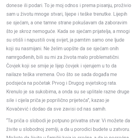
donese ili podari. To je moj odnos i prema pisanju, proživio
sam u životu mnoge stvari, lijepe i teške trenutke. Lijepih
se sjećam, a one tamne strane pokušavam da zaboravim
što je skroz nemoguće. Kada se sjećam prijatelja, a mnogi
su otišli i napustili ovaj svijet, ja pamtim samo one ljude
koji su nasmijani. Ne želim uopšte da se sjećam onih
namrgođenih, bili su mi za života malo problematični.
Čovjek koji se smije je lijep čovjek i vjerujem u to da
nailaze teška vremena. Ovo što se sada događa me
podsjeća na početak Prvog i Drugog svjetskog rata.
Krenulo je sa sukobima, a onda su se uplitale razne druge
sile i cijela priča je poprilično prijeteća”, kazao je
Kovačević i dodao da sve zavisi od nas samih.
“Ta priča o slobodi je potpuno privatna stvar. Vi možete da
živite u slobodnoj zemlji, a da u porodici budete u zatvoru.
Možete da živite u familiji koja je srećna, a da je nesrećna