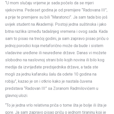
“U mom slučaju vrijeme je sada počelo da se mjeri
vjekovima. Pedeset godina je od premijere “Radovana III”,
a prije te premijere su bili “Maratonci”. Ja sam tada bio još
uvijek student na Akademiji. Postoji jedna suštinska i jako
bitna razlika između tadašnjeg vremena i ovog sada. Kada
sam to pisao na trećoj godini, ja sam zapravo pisao priču o
jednoj porodici koja metaforično može da bude i sistem
vladavine uređene ili neuređene države. Danas vi možete
slobodno na naslovnoj strani bilo kojih novina ili bilo kog
medija da izvrijeđate predsjednika države, a tada ste
mogli za jednu kafansku šalu da odete 10 godina na
robiju”, kazao je on i otkrio kako je nastala čuvena
predstava “Radovan III” sa Zoranom Radmilovićem u
glavnoj ulozi.
“To je jedna vrlo relativna priča o tome šta je bolje ili šta je
gore. Ja sam zapravo pisao priču o jednom tiraninu koji je