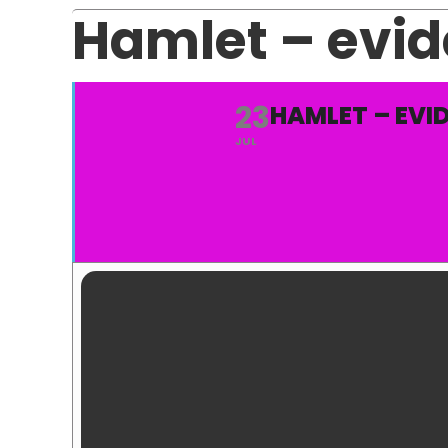
Hamlet – evid
23
HAMLET – EVI
JUL