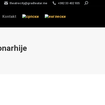
theatrecity@gradteatar.me
+382 33 402 935
Search:
Kontakt
onarhije