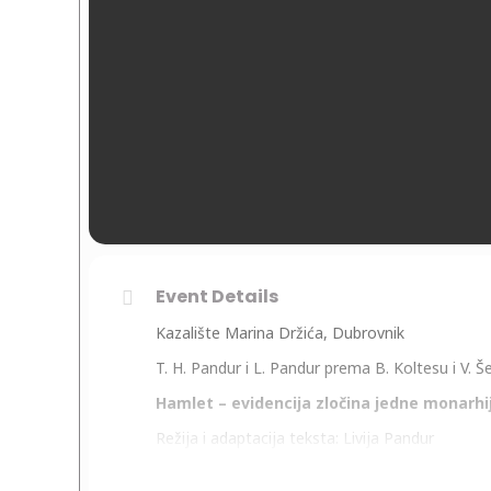
Event Details
Kazalište Marina Držića, Dubrovnik
T. H. Pandur i L. Pandur prema B. Koltesu i V. Š
Hamlet – evidencija zločina jedne monarhi
Režija i adaptacija teksta: Livija Pandur
Dramaturgija i adaptacija teksta: Tibor Hrs Pa