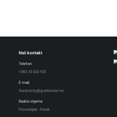
našoj su verziji ženske uloge jednakovrijedne 
Citat sa kojim predstava počinja značajno saž
“Uvijek i svugdje na zemaljskom prizorištu ista
svemir, živeći u svom zatvoru kao da je neizm
gordosti. Ista monotonija, ista nepokretnost 
te istu predstavu.”
Louis-Auguste Blanqui:
Vječnost kroz zvijezde
(1
(T. H. P.)
Naš kontakt
Telefon:
+382 33 402 935
HAMLET
E-mail:
theatrecity@gradteatar.me
Radno vrijeme:
Ponedeljak - Petak