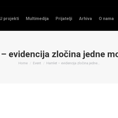
U projekti
Multimedija
Prijatelji
Arhiva
O nama
– evidencija zločina jedne m
You are here:
Home
Event
Hamlet – evidencija zločina jedne…