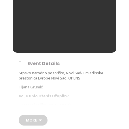
Event Details
Srpsko narodno pozorište, Novi Sad/Omladinska
prestonica Evrope Novi Sad, OPENS
Tijana Grumić
Ko je ubio Dženis Džoplin?
Koncept i režija: Sonja Petrović
Dramaturgija: Nikolina Đukanović
Likovno rešenje kostima: Senka Ranosavljević
MORE
Scenografija: Željko Piškorić
Igraju: Bojana Milanović, Sonja Isailović, Stefan Vukić,