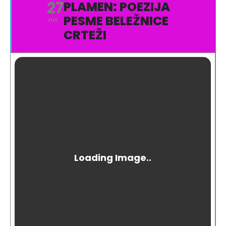
27
PLAMEN: POEZIJA
PESME BELEŽNICE
JUL
CRTEŽI