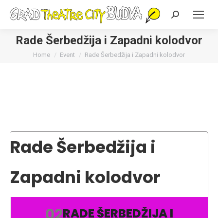
Search:
Rade Šerbedžija i Zapadni kolodvor
You are here:
Home
Event
Rade Šerbedžija i Zapadni kolodvor
Rade Šerbedžija i
Zapadni kolodvor
02
RADE ŠERBEDŽIJA I