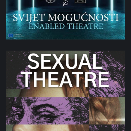
Zlatka Balokovića s čijim je orkestrom osvajao prve
nagrade širom svijeta te nastupio u UNESCO-u u Parizu.
Dario Hleb
– Cijenjeni hrvatski basist i muzičkii pedagog.
Radetu Šerbedžiji i Zapadnom kolodvoru pridružuje se
2019. godine te od tada kao aktivni član sastava daje
snažan ritmički temelj cijelom bendu. Prepoznatljiv po
svojoj pouzdanosti i stilskoj prilagodljivosti, Hleb
ostvaruje uspješne saradnje i s drugim istaknutim
imenima regionalne muzičke scene, a jednako je aktivan i
tražen u studijskom radu.