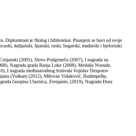
cu. Diplomirani je filolog i bibliotekar. Pisanjem se bavi od svoje
ski, italijanski, španski, ruski, bugarski, mađarski i bjeloruski
Crnjanski (2005), Slovo Podgrmeča (2007), I nagrada na
a (2008), Nagrada grada Banja Luke (2008), Medalja Nosside,
10), I nagrada međunarodnog festivala Vojislav Despotov
anjana (Vulkan) (2012), Milovan Vidaković, Budimpešta,
grada časopisa Ulaznica, Zrenjanin, (2019), Nagrada Đura