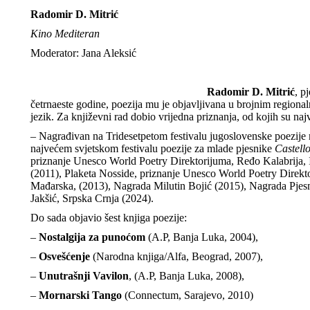
Radomir D. Mitrić
Kino Mediteran
Moderator: Jana Aleksić
Radomir D. Mitrić
, p
četrnaeste godine, poezija mu je objavljivana u brojnim regional
jezik. Za književni rad dobio vrijedna priznanja, od kojih su naj
– Nagrađivan na Tridesetpetom festivalu jugoslovenske poezij
najvećem svjetskom festivalu poezije za mlade pjesnike
Castell
priznanje Unesco World Poetry Direktorijuma, Ređo Kalabrija, 
(2011), Plaketa Nosside, priznanje Unesco World Poetry Direkt
Mađarska, (2013), Nagrada Milutin Bojić (2015), Nagrada Pjes
Jakšić, Srpska Crnja (2024).
Do sada objavio šest knjiga poezije:
–
Nostalgija za punoćom
(A.P, Banja Luka, 2004),
–
Osvešćenje
(Narodna knjiga/Alfa, Beograd, 2007),
–
Unutrašnji Vavilon
, (A.P, Banja Luka, 2008),
–
Mornarski Tango
(Connectum, Sarajevo, 2010)