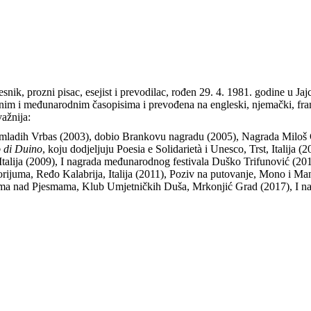
jesnik, prozni pisac, esejist i prevodilac, rođen 29. 4. 1981. godine u Jaj
nim i međunarodnim časopisima i prevođena na engleski, njemački, francu
važnija:
e mladih Vrbas (2003), dobio Brankovu nagradu (2005), Nagrada Miloš 
o di Duino
, koju dodjeljuju Poesia e Solidarietà i Unesco, Trst, Italij
Italija (2009), I nagrada međunarodnog festivala Duško Trifunović (20
orijuma, Ređo Kalabrija, Italija (2011), Poziv na putovanje, Mono i M
ma nad Pjesmama, Klub Umjetničkih Duša, Mrkonjić Grad (2017), I na