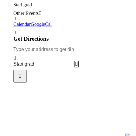
Stari grad
Other Events
Calendar
GoogleCal
Get Directions
Address - Radomir D. Mitrić []
Destination Address - Radomir D. Mitrić []