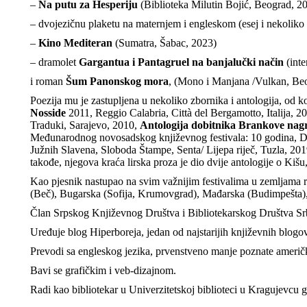
–
Na putu za Hesperiju
(Biblioteka Milutin Bojić, Beograd, 20
– dvojezičnu plaketu na maternjem i engleskom (esej i nekolik
–
Kino Mediteran
(Sumatra, Šabac, 2023)
– dramolet
Gargantua i Pantagruel na banjalučki način
(inte
i roman
Šum Panonskog mora
, (Mono i Manjana /Vulkan, Be
Poezija mu je zastupljena u nekoliko zbornika i antologija, od ko
Nosside
2011, Reggio Calabria, Città del Bergamotto, Italija, 2
Traduki, Sarajevo, 2010,
Antologija dobitnika Brankove nag
Međunarodnog novosadskog književnog festivala: 10 godina, 
Južnih Slavena, Sloboda Štampe, Senta/ Lijepa riječ, Tuzla, 20
takođe, njegova kraća lirska proza je dio dvije antologije o Kišu
Kao pjesnik nastupao na svim važnijim festivalima u zemljama reg
(Beč), Bugarska (Sofija, Krumovgrad), Mađarska (Budimpešta),
Član Srpskog Književnog Društva i Bibliotekarskog Društva Srbi
Uređuje blog Hiperboreja, jedan od najstarijih književnih blogo
Prevodi sa engleskog jezika, prvenstveno manje poznate američ
Bavi se grafičkim i veb-dizajnom.
Radi kao bibliotekar u Univerzitetskoj biblioteci u Kragujevcu gd