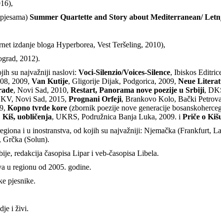
16),
o pjesama)
Summer Quartette and Story about Mediterranean/ Letnji
rnet izdanje bloga Hyperborea, Vest Teršeling, 2010),
ograd, 2012).
jih su najvažniji naslovi:
Voci-Silenzio/Voices-Silence
, Ibiskos Editric
008, 2009,
Van Kutije
, Gligorije Dijak, Podgorica, 2009,
Neue Litera
rade
, Novi Sad, 2010,
Restart, Panorama nove poezije u Srbiji
, DK
DKV, Novi Sad, 2015,
Prognani Orfeji
, Brankovo Kolo, Bački Petrov
19,
Kopno tvrde kore
(zbornik poezije nove generacije bosanskoherceg
,
Kiš, uobličenja
, UKRS, Podružnica Banja Luka, 2009. i
Priče o Kiš
iona i u inostranstva, od kojih su najvažniji: Njemačka (Frankfurt, Lajp
 Grčka (Solun).
je, redakcija časopisa Lipar i veb-časopisa Libela.
va u regionu od 2005. godine.
ke pjesnike.
je i živi.