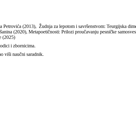
 Petrovića (2013), Žudnja za lepotom i savršenstvom: Teurgijska dime
anina (2020), Metapoetičnosti: Prilozi proučavanju pesničke samosves
e (2025)
iodici i zbornicima.
o viši naučni saradnik.