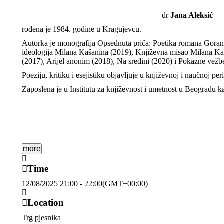
dr
Jana Aleksić
rođena je 1984. godine u Kragujevcu.
Autorka je monografija Opsednuta priča: Poetika romana Gorana
ideologija Milana Kašanina (2019), Književna misao Milana Kaš
(2017), Arijel anonim (2018), Na sredini (2020) i Pokazne vežb
Poeziju, kritiku i esejistiku objavljuje u književnoj i naučnoj per
Zaposlena je u Institutu za književnost i umetnost u Beogradu ka
more
Time
12/08/2025
21:00
-
22:00
(GMT+00:00)
Location
Trg pjesnika