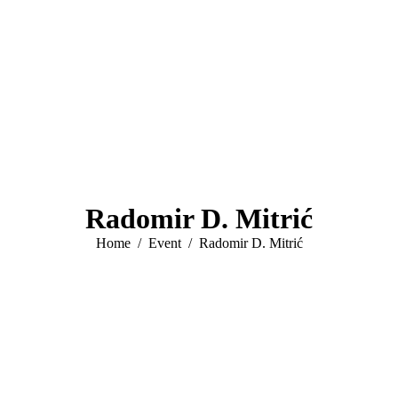
Radomir D. Mitrić
You are here:
Home
Event
Radomir D. Mitrić