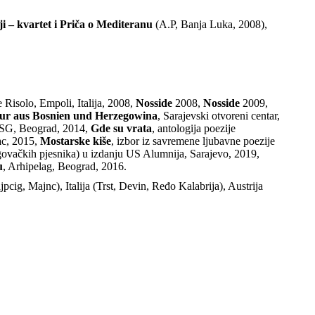
 – kvartet i Priča o Mediteranu
(A.P, Banja Luka, 2008),
e Risolo, Empoli, Italija, 2008,
Nosside
2008,
Nosside
2009,
tur aus Bosnien und Herzegowina
, Sarajevski otvoreni centar,
SG, Beograd, 2014,
Gde su vrata
, antologija poezije
ac, 2015,
Mostarske kiše
, izbor iz savremene ljubavne poezije
ovačkih pjesnika) u izdanju US Alumnija, Sarajevo, 2019,
u
, Arhipelag, Beograd, 2016.
cig, Majnc), Italija (Trst, Devin, Ređo Kalabrija), Austrija