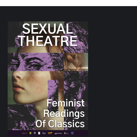
e Irine Vaskovske.
arenja i maglovite budućnosti kojoj jedva da se nadaju.
e se plamičak nade da će zaustavljeni životi krenuti napred.