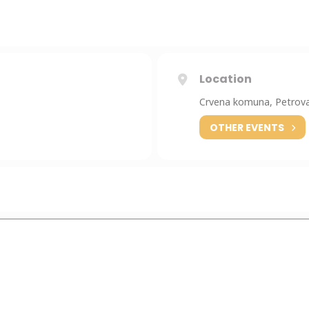
vanović Bagzi
Location
Crvena komuna, Petrov
OTHER EVENTS