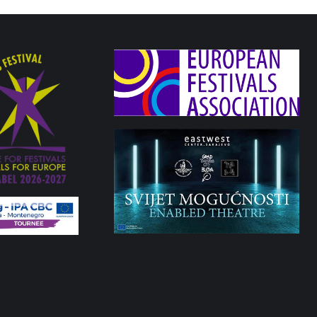
teatru u Jekaterinburgu 2014. godine, je komad savremene ruske dramske spisateljic
e, Valja i Nađa žive svoju „rusku smrt“ zarobljene između prošlosti satkane od razoč
šujuća svakodnevica. U njihovoj kući se, spletom okolnosti, budi Aleksej i pojavljuj
h okolnosti i prevede sumornu svakodnevicu u ravan apsurda.