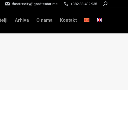
theatrecity@gradteatar.me
+382 33 402 935
Search:
telji
Arhiva
O nama
Kontakt