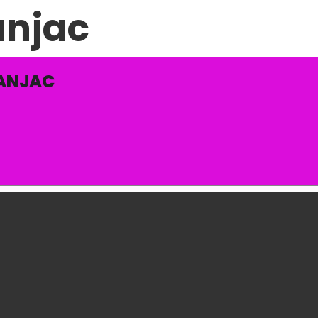
anjac
PANJAC