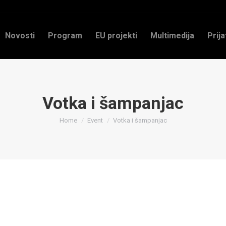
Novosti
Program
EU projekti
Multimedija
Prija
Votka i šampanjac
You are here:
Home
Event
Votka i šampanjac