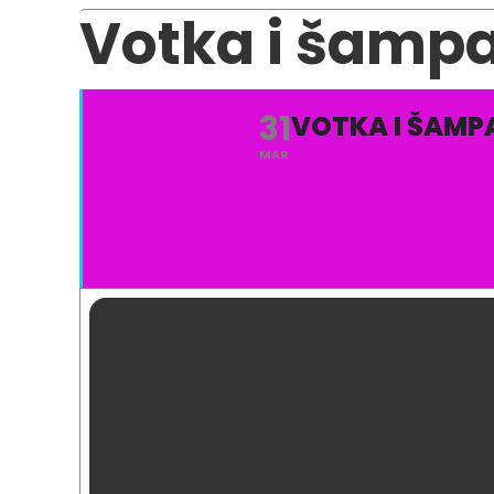
Votka i šamp
31
VOTKA I ŠAM
MAR