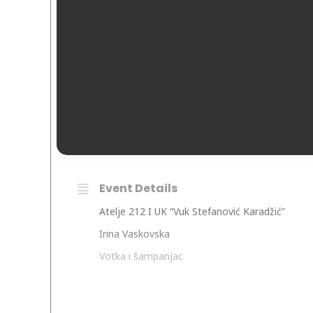
Event Details
Atelje 212 I UK “Vuk Stefanović Karadžić”
Irina Vaskovska
Votka i šampanjac
Rediteljka:
Andrea Ada Lazić