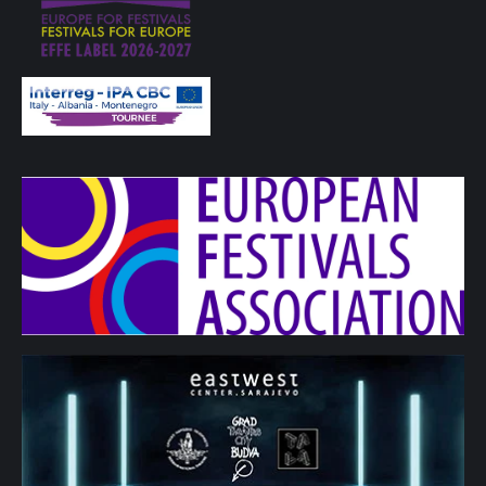
(2014), „Sirene za uzbunu“ (2019), kao i zbirku priča
„Atakama“ (2016).Priče objavljuje u crnogorskim i
regionalnim časopisima. Piše književnu kritiku. Autor je
serijala razgovora sa piscima iz regiona na portalu
Kombinat.Dobitnik je nagrade „Bihorska Venera“ za
kratku priču. Priče su mu prevođene na albanski, engleski
i njemački jezik. Umjetnički je direktor Međunarodnog
podgoričkog sajma knjiga i obrazovanja.