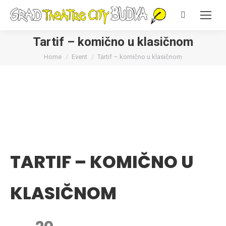
Search:
Tartif – komično u klasičnom
You are here:
Home
Event
Tartif – komično u klasičnom
TARTIF – KOMIČNO U
KLASIČNOM