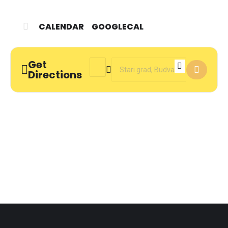
CALENDAR
GOOGLECAL
Get
Address - Twelfth Night []
Destination Address - Twelfth Night
Directions