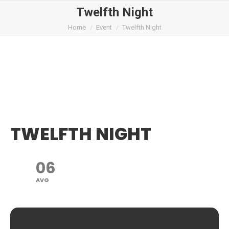
Twelfth Night
You are here:
Home
Event
Twelfth Night
TWELFTH NIGHT
06
AVG