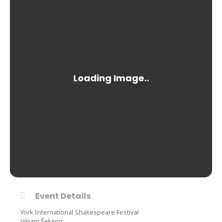
Event Details
York International Shakespeare Festival
Vilijam Šekspir