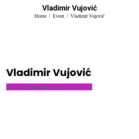
Vladimir Vujović
You are here:
Home
Event
Vladimir Vujović
Vladimir Vujović
08
avg
21:00
22:00
Vladimir Vujović