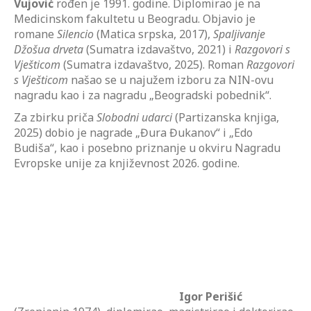
Vujović
rođen je 1991. godine. Diplomirao je na
Medicinskom fakultetu u Beogradu. Objavio je
romane
Silencio
(Matica srpska, 2017),
Spaljivanje
Džošua drveta
(Sumatra izdavaštvo, 2021) i
Razgovori s
Vješticom
(Sumatra izdavaštvo, 2025). Roman
Razgovori
s Vješticom
našao se u najužem izboru za NIN-ovu
nagradu kao i za nagradu „Beogradski pobednik“.
Za zbirku priča
Slobodni udarci
(Partizanska knjiga,
2025) dobio je nagrade „Đura Đukanov“ i „Edo
Budiša“, kao i posebno priznanje u okviru Nagradu
Evropske unije za književnost 2026. godine.
Igor Perišić