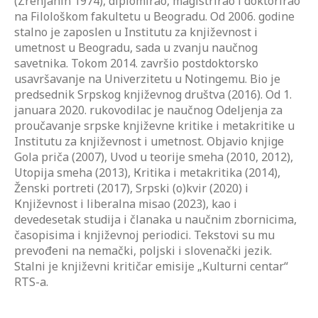
(Zrenjanin 1974), diplomirao, magistrirao i doktorirao
na Filološkom fakultetu u Beogradu. Od 2006. godine
stalno je zaposlen u Institutu za književnost i
umetnost u Beogradu, sada u zvanju naučnog
savetnika. Tokom 2014. završio postdoktorsko
usavršavanje na Univerzitetu u Notingemu. Bio je
predsednik Srpskog književnog društva (2016). Od 1.
januara 2020. rukovodilac je naučnog Odeljenja za
proučavanje srpske književne kritike i metakritike u
Institutu za književnost i umetnost. Objavio knjige
Gola priča (2007), Uvod u teorije smeha (2010, 2012),
Utopija smeha (2013), Кritika i metakritika (2014),
Ženski portreti (2017), Srpski (o)kvir (2020) i
Кnjiževnost i liberalna misao (2023), kao i
devedesetak studija i članaka u naučnim zbornicima,
časopisima i književnoj periodici. Tekstovi su mu
prevođeni na nemački, poljski i slovenački jezik.
Stalni je književni kritičar emisije „Kulturni centar“
RTS-a.